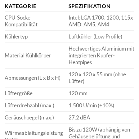
KATEGORIE
SPEZIFIKATION
CPU-Sockel
Intel: LGA 1700, 1200, 115x
Kompatibilität
AMD: AM5, AM4
Kühlertyp
Luftkühler (Low Profile)
Hochwertiges Aluminium mit
Material Kühlkörper
integrierten Kupfer-
Heatpipes
120 x 120 x 55 mm (ohne
Abmessungen (L x B x H)
Lüfter)
Lüftergröße
120 mm
Lüfterdrehzahl (max.)
1.500 U/min (±10%)
Geräuschpegel (max.)
27.2 dBA
Bis zu 120W (abhängig von
Wärmeableitungsleistung
Gehäusebelüftung und