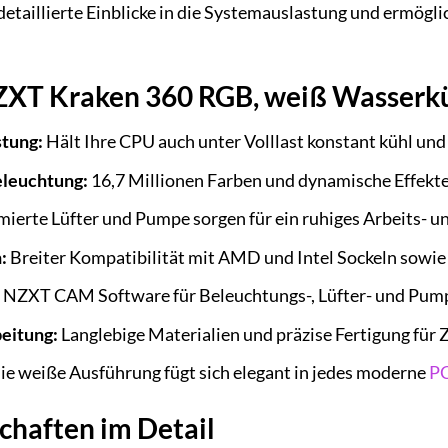
etaillierte Einblicke in die Systemauslastung und ermögl
NZXT Kraken 360 RGB, weiß Wasserk
stung:
Hält Ihre CPU auch unter Volllast konstant kühl und
eleuchtung:
16,7 Millionen Farben und dynamische Effekte 
ierte Lüfter und Pumpe sorgen für ein ruhiges Arbeits- un
:
Breiter Kompatibilität mit AMD und Intel Sockeln sowi
NZXT CAM Software für Beleuchtungs-, Lüfter- und Pu
eitung:
Langlebige Materialien und präzise Fertigung für Z
e weiße Ausführung fügt sich elegant in jedes moderne
PC
chaften im Detail