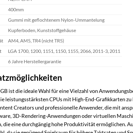
400mm
Gummi mit geflochtenem Nylon-Ummantelung
Kupferboden, Kunststoffgehäuse
ät
AM4, AM5, TR4 (nicht TR5)
t
LGA 1700, 1200, 1151, 1150, 1155, 2066, 2011-3, 2011
6 Jahre Herstellergarantie
atzmöglichkeiten
 ist die ideale Wahl für eine Vielzahl von Anwendungsber
die leistungsstärksten CPUs mit High-End-Grafikkarten z
ntent Creators und professionelle Anwender, die mit an
are, 3D-Rendering-Anwendungen oder virtuellen Maschine
 die eine durchgängig hohe Produktivität ermöglichen. A
l, da sie genügend Spielraum für höhere Taktraten und Sp