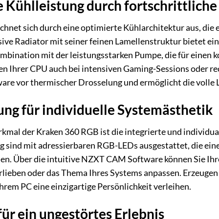
Kühlleistung durch fortschrittliche
chnet sich durch eine optimierte Kühlarchitektur aus, di
ive Radiator mit seiner feinen Lamellenstruktur bietet ein
bination mit der leistungsstarken Pumpe, die für einen k
n Ihrer CPU auch bei intensiven Gaming-Sessions oder rec
ware vor thermischer Drosselung und ermöglicht die volle
ng für individuelle Systemästhetik
mal der Kraken 360 RGB ist die integrierte und individua
sind mit adressierbaren RGB-LEDs ausgestattet, die ein
hen. Über die intuitive NZXT CAM Software können Sie Ihr
rlieben oder das Thema Ihres Systems anpassen. Erzeugen S
hrem PC eine einzigartige Persönlichkeit verleihen.
für ein ungestörtes Erlebnis