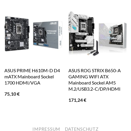
ASUS PRIME H610M-D D4
ASUS ROG STRIX B650-A
mATX Mainboard Sockel
GAMING WIFI ATX
1700 HDMI/VGA
Mainboard Sockel AM5
M.2/USB3.2-C/DP/HDMI
75,10
€
171,24
€
IMPRESSUM
DATENSCHUTZ