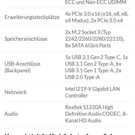
ECC und Non-ECC UDIMM
4x PCIe 3.0 x16 (x16, x8, x8,
Erweiterungssteckplätze
x4 Modus), 2x PCIe 3.0 x4
2x M.2 Socket 3 (Typ
Speicheranschlüsse
2242/2260/2280/22110),
8x SATA 6Gb/s Ports
1x USB 3.1 Gen 2 Type-C, 1x
USB-Anschlüsse
USB 3.1 Gen 2 Type-A, 6x
(Backpanel)
USB 3.1 Gen 1 Type-A, 2x
USB 2.0 Type-A
Intel I219-V Gigabit LAN
Netzwerk
Controller
Realtek S1220A High
Audio
Definition Audio CODEC, 8-
Kanal HD Audio