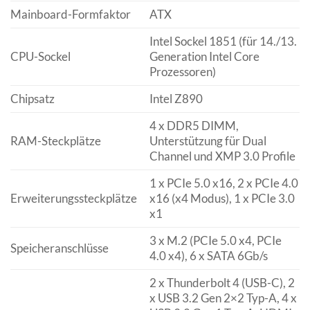
Mainboard-Formfaktor
ATX
Intel Sockel 1851 (für 14./13.
CPU-Sockel
Generation Intel Core
Prozessoren)
Chipsatz
Intel Z890
4 x DDR5 DIMM,
RAM-Steckplätze
Unterstützung für Dual
Channel und XMP 3.0 Profile
1 x PCIe 5.0 x16, 2 x PCIe 4.0
Erweiterungssteckplätze
x16 (x4 Modus), 1 x PCIe 3.0
x1
3 x M.2 (PCIe 5.0 x4, PCIe
Speicheranschlüsse
4.0 x4), 6 x SATA 6Gb/s
2 x Thunderbolt 4 (USB-C), 2
x USB 3.2 Gen 2×2 Typ-A, 4 x