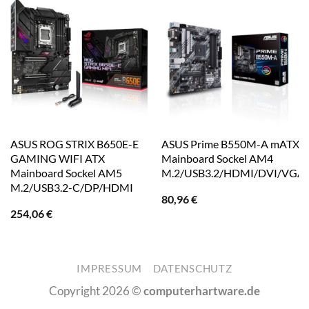
ASUS ROG STRIX B650E-E
ASUS Prime B550M-A mATX
GAMING WIFI ATX
Mainboard Sockel AM4
Mainboard Sockel AM5
M.2/USB3.2/HDMI/DVI/VGA
M.2/USB3.2-C/DP/HDMI
80,96
€
254,06
€
IMPRESSUM
DATENSCHUTZ
Copyright 2026 ©
computerhartware.de