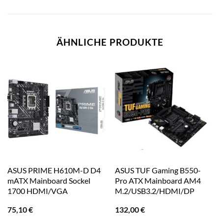
ÄHNLICHE PRODUKTE
ASUS PRIME H610M-D D4
ASUS TUF Gaming B550-
mATX Mainboard Sockel
Pro ATX Mainboard AM4
1700 HDMI/VGA
M.2/USB3.2/HDMI/DP
75,10
€
132,00
€