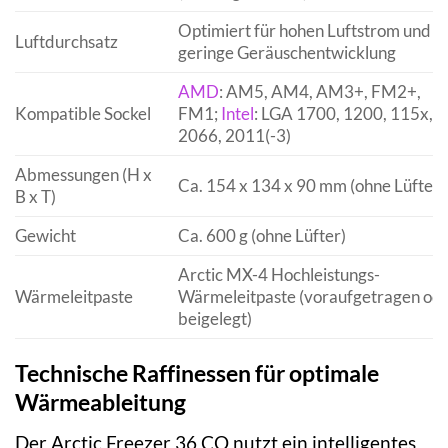
Optimiert für hohen Luftstrom und
Luftdurchsatz
geringe Geräuschentwicklung
AMD
: AM5, AM4, AM3+, FM2+,
Kompatible Sockel
FM1;
Intel
: LGA 1700, 1200, 115x,
2066, 2011(-3)
Abmessungen (H x
Ca. 154 x 134 x 90 mm (ohne Lüfter)
B x T)
Gewicht
Ca. 600 g (ohne Lüfter)
Arctic MX-4 Hochleistungs-
Wärmeleitpaste
Wärmeleitpaste (voraufgetragen od
beigelegt)
Technische Raffinessen für optimale
Wärmeableitung
Der Arctic Freezer 36 CO nutzt ein intelligentes