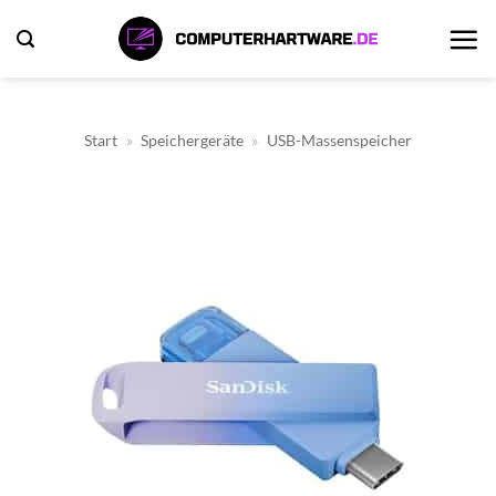
Zum
Inhalt
springen
Start
»
Speichergeräte
»
USB-Massenspeicher