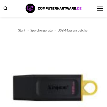
Zum
Inhalt
springen
Start
»
Speichergeräte
»
USB-Massenspeicher