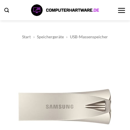
Zum
Inhalt
springen
Start
»
Speichergeräte
»
USB-Massenspeicher