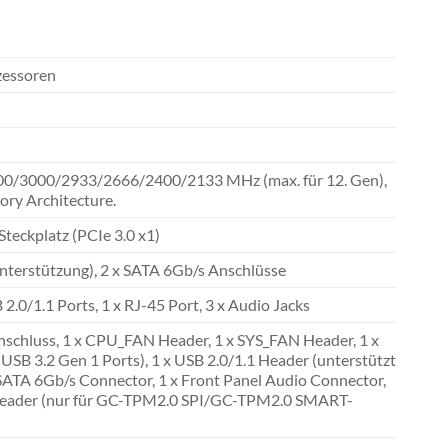
zessoren
200/3000/2933/2666/2400/2133 MHz (max. für 12. Gen),
ry Architecture.
Steckplatz (PCIe 3.0 x1)
nterstützung), 2 x SATA 6Gb/s Anschlüsse
2.0/1.1 Ports, 1 x RJ-45 Port, 3 x Audio Jacks
schluss, 1 x CPU_FAN Header, 1 x SYS_FAN Header, 1 x
USB 3.2 Gen 1 Ports), 1 x USB 2.0/1.1 Header (unterstützt
x SATA 6Gb/s Connector, 1 x Front Panel Audio Connector,
) Header (nur für GC-TPM2.0 SPI/GC-TPM2.0 SMART-