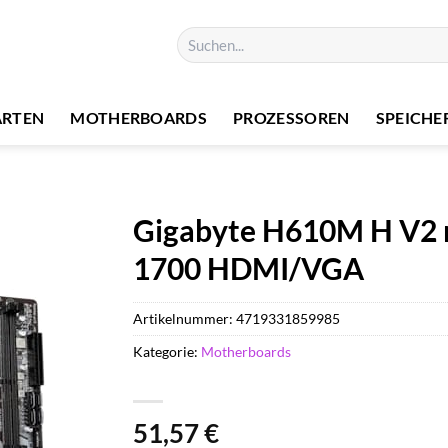
Suchen
nach:
ARTEN
MOTHERBOARDS
PROZESSOREN
SPEICHE
Gigabyte H610M H V2 
1700 HDMI/VGA
Artikelnummer:
4719331859985
Kategorie:
Motherboards
51,57
€