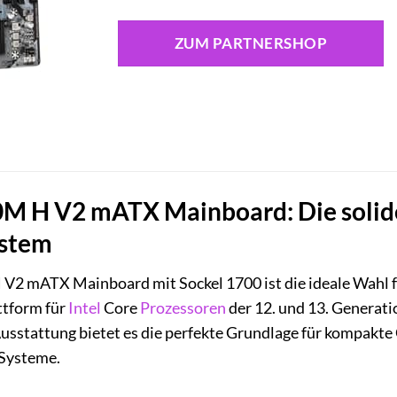
ZUM PARTNERSHOP
M H V2 mATX Mainboard: Die solide 
ystem
2 mATX Mainboard mit Sockel 1700 ist die ideale Wahl fü
ttform für
Intel
Core
Prozessoren
der 12. und 13. Generat
sstattung bietet es die perfekte Grundlage für kompakte 
-Systeme.