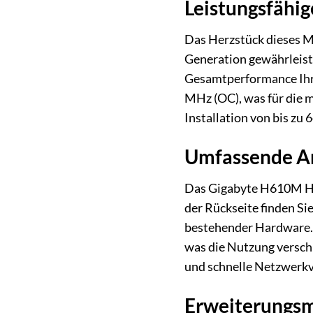
Leistungsfähig
Das Herzstück dieses Ma
Generation gewährleiste
Gesamtperformance Ihr
MHz (OC), was für die 
Installation von bis zu
Umfassende An
Das Gigabyte H610M H V2
der Rückseite finden Si
bestehender Hardware. 
was die Nutzung verschi
und schnelle Netzwerk
Erweiterungsm