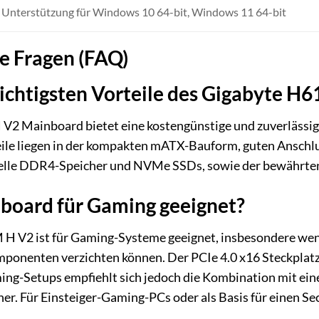
Unterstützung für Windows 10 64-bit, Windows 11 64-bit
te Fragen (FAQ)
wichtigsten Vorteile des Gigabyte 
 Mainboard bietet eine kostengünstige und zuverlässige B
eile liegen in der kompakten mATX-Bauform, guten Ansch
nelle DDR4-Speicher und NVMe SSDs, sowie der bewährten
nboard für Gaming geeignet?
 H V2 ist für Gaming-Systeme geeignet, insbesondere wenn
onenten verzichten können. Der PCIe 4.0 x16 Steckplatz b
ing-Setups empfiehlt sich jedoch die Kombination mit ein
er. Für Einsteiger-Gaming-PCs oder als Basis für einen Se