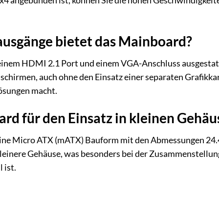
0 x4 angebunden ist, können Sie die hohen Geschwindigke
usgänge bietet das Mainboard?
einem HDMI 2.1 Port und einem VGA-Anschluss ausgestatte
chirmen, auch ohne den Einsatz einer separaten Grafikkart
lösungen macht.
ard für den Einsatz in kleinen Gehäu
 eine Micro ATX (mATX) Bauform mit den Abmessungen 24.
n kleinere Gehäuse, was besonders bei der Zusammenste
 ist.