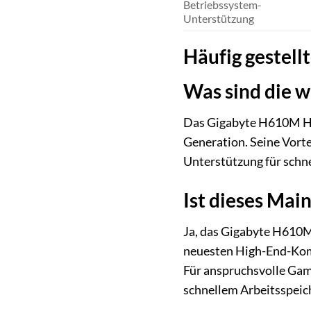
Betriebssystem-
Unterstützung
Häufig gestell
Was sind die 
Das Gigabyte H610M H V2
Generation. Seine Vort
Unterstützung für sch
Ist dieses Mai
Ja, das Gigabyte H610M
neuesten High-End-Komp
Für anspruchsvolle Gam
schnellem Arbeitsspeich