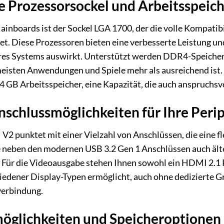
e Prozessorsockel und Arbeitsspeic
inboards ist der Sockel LGA 1700, der die volle Kompatibil
t. Diese Prozessoren bieten eine verbesserte Leistung und 
es Systems auswirkt. Unterstützt werden DDR4-Speicher
meisten Anwendungen und Spiele mehr als ausreichend ist
 64 GB Arbeitsspeicher, eine Kapazität, die auch anspruchs
schlussmöglichkeiten für Ihre Peri
 punktet mit einer Vielzahl von Anschlüssen, die eine fl
e neben den modernen USB 3.2 Gen 1 Anschlüssen auch älte
Für die Videoausgabe stehen Ihnen sowohl ein HDMI 2.1 P
edener Display-Typen ermöglicht, auch ohne dedizierte Graf
verbindung.
öglichkeiten und Speicheroptionen