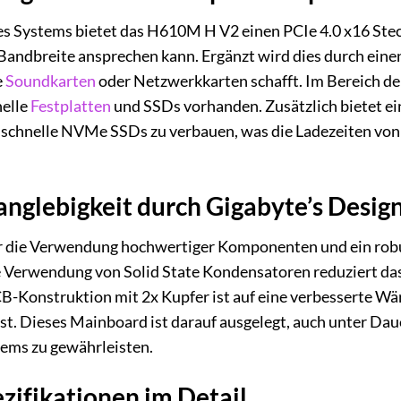
es Systems bietet das H610M H V2 einen PCIe 4.0 x16 Steck
Bandbreite ansprechen kann. Ergänzt wird dies durch einen 
e
Soundkarten
oder Netzwerkkarten schafft. Im Bereich de
nelle
Festplatten
und SSDs vorhanden. Zusätzlich bietet ei
m schnelle NVMe SSDs zu verbauen, was die Ladezeiten v
anglebigkeit durch Gigabyte’s Desig
ür die Verwendung hochwertiger Komponenten und ein ro
e Verwendung von Solid State Kondensatoren reduziert das
B-Konstruktion mit 2x Kupfer ist auf eine verbesserte Wä
st. Dieses Mainboard ist darauf ausgelegt, auch unter Daue
tems zu gewährleisten.
zifikationen im Detail