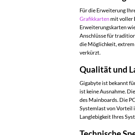
Für die Erweiterung Ihr
Grafikkarten
mit voller 
Erweiterungskarten wi
Anschlüsse für traditio
die Möglichkeit, extre
verkürzt.
Qualität und L
Gigabyte ist bekannt f
ist keine Ausnahme. Di
des Mainboards. Die PC
Systemlast von Vorteil i
Langlebigkeit Ihres Sys
Technische Spe