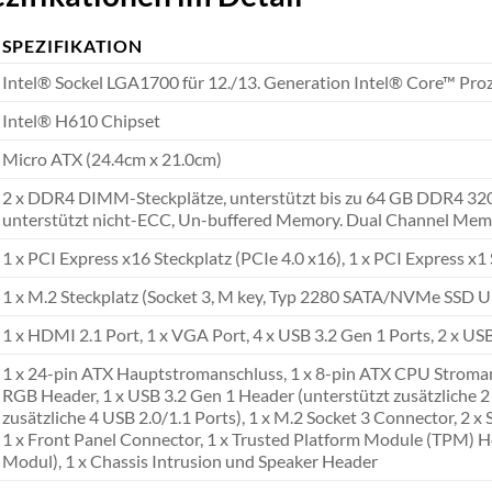
SPEZIFIKATION
Intel® Sockel LGA1700 für 12./13. Generation Intel® Core™ Pro
Intel® H610 Chipset
Micro ATX (24.4cm x 21.0cm)
2 x DDR4 DIMM-Steckplätze, unterstützt bis zu 64 GB DDR4 3
unterstützt nicht-ECC, Un-buffered Memory. Dual Channel Memo
1 x PCI Express x16 Steckplatz (PCIe 4.0 x16), 1 x PCI Express x1 
1 x M.2 Steckplatz (Socket 3, M key, Typ 2280 SATA/NVMe SSD U
1 x HDMI 2.1 Port, 1 x VGA Port, 4 x USB 3.2 Gen 1 Ports, 2 x USB 
1 x 24-pin ATX Hauptstromanschluss, 1 x 8-pin ATX CPU Stroman
RGB Header, 1 x USB 3.2 Gen 1 Header (unterstützt zusätzliche 2 
zusätzliche 4 USB 2.0/1.1 Ports), 1 x M.2 Socket 3 Connector, 2 
1 x Front Panel Connector, 1 x Trusted Platform Module (TPM
Modul), 1 x Chassis Intrusion und Speaker Header