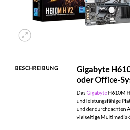
Gigabyte H610
BESCHREIBUNG
oder Office-S
Das
Gigabyte
H610M H V
und leistungsfähige Pla
und der durchdachten Au
vielseitige Multimedia