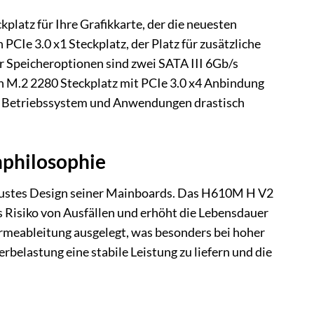
platz für Ihre Grafikkarte, der die neuesten
PCIe 3.0 x1 Steckplatz, der Platz für zusätzliche
r Speicheroptionen sind zwei SATA III 6Gb/s
n M.2 2280 Steckplatz mit PCIe 3.0 x4 Anbindung
on Betriebssystem und Anwendungen drastisch
nphilosophie
bustes Design seiner Mainboards. Das H610M H V2
 Risiko von Ausfällen und erhöht die Lebensdauer
rmeableitung ausgelegt, was besonders bei hoher
rbelastung eine stabile Leistung zu liefern und die