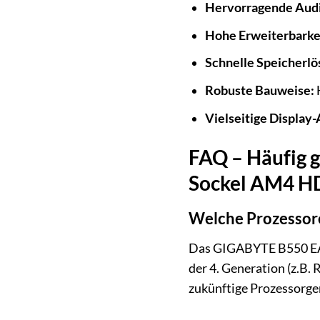
Hervorragende Audi
Hohe Erweiterbarke
Schnelle Speicherlö
Robuste Bauweise:
H
Vielseitige Display
FAQ – Häufig 
Sockel AM4 H
Welche Prozessor
Das GIGABYTE B550 EAG
der 4. Generation (z.B.
zukünftige Prozessorgen