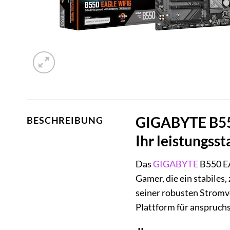
GIGABYTE B550
BESCHREIBUNG
Ihr leistungs
Das
GIGABYTE
B550 EA
Gamer, die ein stabiles
seiner robusten Stromve
Plattform für anspruch