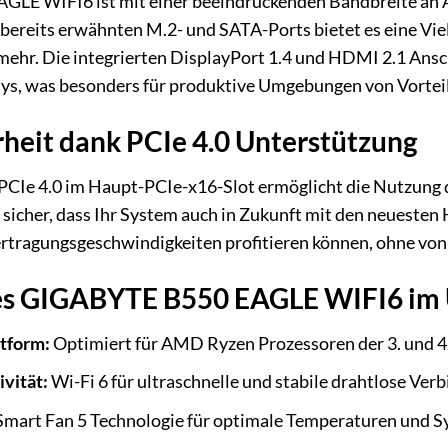
E WIFI6 ist mit einer beeindruckenden Bandbreite an A
bereits erwähnten M.2- und SATA-Ports bietet es eine Vie
mehr. Die integrierten DisplayPort 1.4 und HDMI 2.1 Ans
ys, was besonders für produktive Umgebungen von Vorteil 
heit dank PCIe 4.0 Unterstützung
PCIe 4.0 im Haupt-PCIe-x16-Slot ermöglicht die Nutzung 
sicher, dass Ihr System auch in Zukunft mit den neueste
tragungsgeschwindigkeiten profitieren können, ohne von 
des GIGABYTE B550 EAGLE WIFI6 im 
ttform:
Optimiert für AMD Ryzen Prozessoren der 3. und 4
vität:
Wi-Fi 6 für ultraschnelle und stabile drahtlose Ver
mart Fan 5 Technologie für optimale Temperaturen und Sy