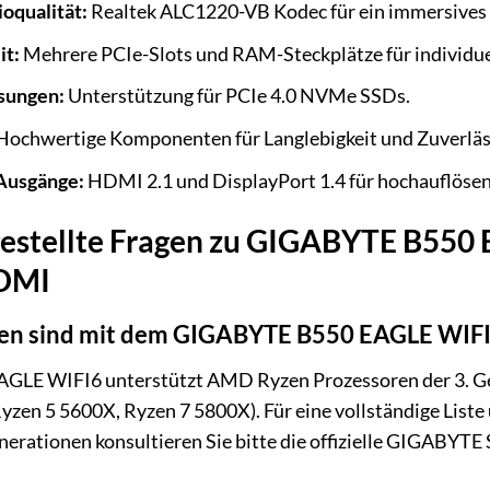
oqualität:
Realtek ALC1220-VB Kodec für ein immersives 
it:
Mehrere PCIe-Slots und RAM-Steckplätze für individue
sungen:
Unterstützung für PCIe 4.0 NVMe SSDs.
ochwertige Komponenten für Langlebigkeit und Zuverläss
-Ausgänge:
HDMI 2.1 und DisplayPort 1.4 für hochauflöse
gestellte Fragen zu GIGABYTE B55
DMI
en sind mit dem GIGABYTE B550 EAGLE WIFI
LE WIFI6 unterstützt AMD Ryzen Prozessoren der 3. Gene
 Ryzen 5 5600X, Ryzen 7 5800X). Für eine vollständige Lis
erationen konsultieren Sie bitte die offizielle GIGABYTE 