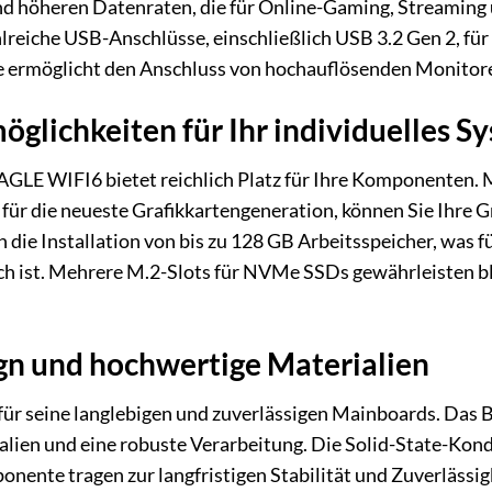
nd höheren Datenraten, die für Online-Gaming, Streaming 
lreiche USB-Anschlüsse, einschließlich USB 3.2 Gen 2, für
 ermöglicht den Anschluss von hochauflösenden Monitoren
glichkeiten für Ihr individuelles S
E WIFI6 bietet reichlich Platz für Ihre Komponenten. M
t für die neueste Grafikkartengeneration, können Sie Ih
 die Installation von bis zu 128 GB Arbeitsspeicher, was
ch ist. Mehrere M.2-Slots für NVMe SSDs gewährleisten bl
gn und hochwertige Materialien
ür seine langlebigen und zuverlässigen Mainboards. Das
alien und eine robuste Verarbeitung. Die Solid-State-Kon
ente tragen zur langfristigen Stabilität und Zuverlässig