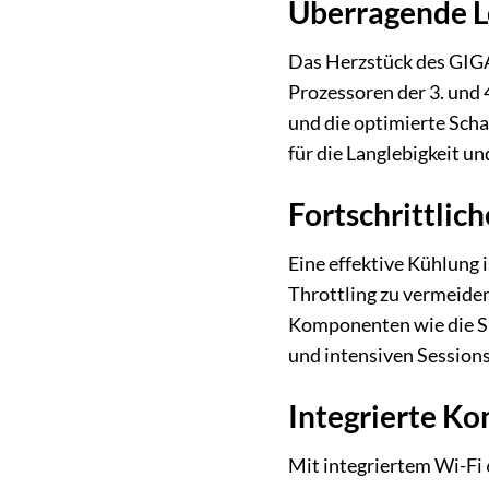
Überragende L
Das Herzstück des GIG
Prozessoren der 3. und
und die optimierte Scha
für die Langlebigkeit u
Fortschrittlic
Eine effektive Kühlung 
Throttling zu vermeide
Komponenten wie die Sp
und intensiven Sessions
Integrierte Ko
Mit integriertem Wi-Fi 