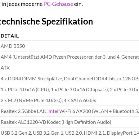
s in jedes moderne
PC-Gehäuse
ein.
 technische Spezifikation
DETAIL
AMD B550
AM4 (Unterstützt AMD Ryzen Prozessoren der 3. und 4. Generat
ATX
4 x DDR4 DIMM Steckplätze, Dual Channel DDR4, bis zu 128 GB
1 x PCIe 4.0 x16 (CPU), 1 x PCIe 3.0 x16 (Chipsatz), 2 x PCIe 3.0 x
2 x M.2 (NVMe PCIe 4.0/3.0), 4 x SATA 6Gb/s
Realtek 2.5Gbbe LAN,
Intel
Wi-Fi 6 AX200 (WLAN + Bluetooth 5.
Realtek ALC1220-VB Kodec (High Definition Audio)
USB 3.2 Gen 2, USB 3.2 Gen 1, USB 2.0, HDMI 2.1, DisplayPort 1