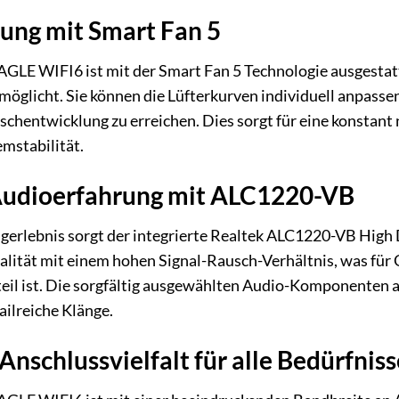
ung mit Smart Fan 5
E WIFI6 ist mit der Smart Fan 5 Technologie ausgestattet
öglicht. Sie können die Lüfterkurven individuell anpasse
schentwicklung zu erreichen. Dies sorgt für eine konstan
mstabilität.
Audioerfahrung mit ALC1220-VB
gerlebnis sorgt der integrierte Realtek ALC1220-VB High D
lität mit einem hohen Signal-Rausch-Verhältnis, was fü
eil ist. Die sorgfältig ausgewählten Audio-Komponenten
ailreiche Klänge.
nschlussvielfalt für alle Bedürfniss