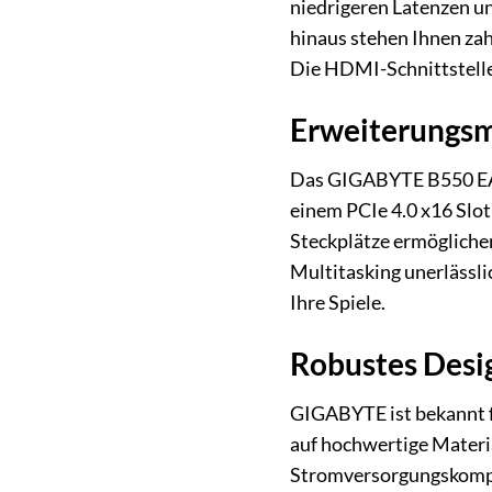
niedrigeren Latenzen u
hinaus stehen Ihnen zah
Die HDMI-Schnittstelle
Erweiterungsmö
Das GIGABYTE B550 EAGL
einem PCIe 4.0 x16 Slo
Steckplätze ermöglichen
Multitasking unerlässli
Ihre Spiele.
Robustes Desi
GIGABYTE ist bekannt f
auf hochwertige Materi
Stromversorgungskompon