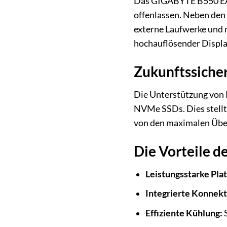
Das GIGABYTE B550 EAGL
offenlassen. Neben den 
externe Laufwerke und 
hochauflösender Displa
Zukunftssicher
Die Unterstützung von 
NVMe SSDs. Dies stellt 
von den maximalen Über
Die Vorteile 
Leistungsstarke Pla
Integrierte Konnekti
Effiziente Kühlung:
S