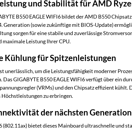
eistung und Stabilität für AMD Ryz
ABYTE B550 EAGLE WIFI6 bildet der AMD B550 Chipsatz,
 4. Generation (sowie zukünftige mit BIOS-Update) ermögl
ltung sorgen für eine stabile und zuverlässige Stromversorg
nd maximale Leistung Ihrer CPU.
he Kühlung für Spitzenleistungen
ist unerlässlich, um die Leistungsfähigkeit moderner Proz
n. Das GIGABYTE B550 EAGLE WIFI6 verfügt über ein durc
annungsregler (VRMs) und den Chipsatz effizient kühlt. D
 Höchstleistungen zu erbringen.
nnektivität der nächsten Generation
6 (802.11ax) bietet dieses Mainboard ultraschnelle und sta