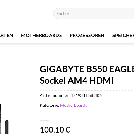
Suchen
nach:
ARTEN
MOTHERBOARDS
PROZESSOREN
SPEICHE
GIGABYTE B550 EAGLE
Sockel AM4 HDMI
Artikelnummer:
4719331868406
Kategorie:
Motherboards
100,10
€