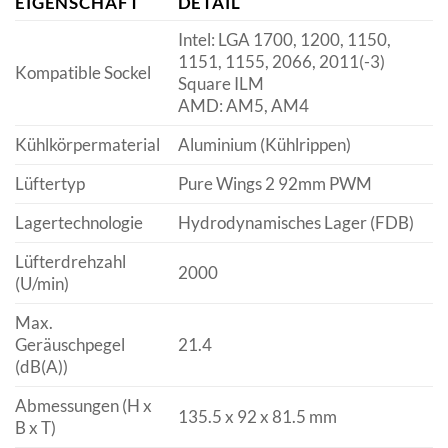
EIGENSCHAFT
DETAIL
Intel: LGA 1700, 1200, 1150,
1151, 1155, 2066, 2011(-3)
Kompatible Sockel
Square ILM
AMD: AM5, AM4
Kühlkörpermaterial
Aluminium (Kühlrippen)
Lüftertyp
Pure Wings 2 92mm PWM
Lagertechnologie
Hydrodynamisches Lager (FDB)
Lüfterdrehzahl
2000
(U/min)
Max.
Geräuschpegel
21.4
(dB(A))
Abmessungen (H x
135.5 x 92 x 81.5 mm
B x T)