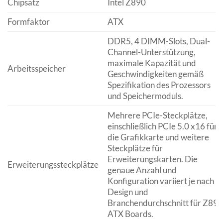
Chipsatz
Intel Z890
Formfaktor
ATX
DDR5, 4 DIMM-Slots, Dual-
Channel-Unterstützung,
maximale Kapazität und
Arbeitsspeicher
Geschwindigkeiten gemäß
Spezifikation des Prozessors
und Speichermoduls.
Mehrere PCIe-Steckplätze,
einschließlich PCIe 5.0 x16 für
die Grafikkarte und weitere
Steckplätze für
Erweiterungskarten. Die
Erweiterungssteckplätze
genaue Anzahl und
Konfiguration variiert je nach
Design und
Branchendurchschnitt für Z890
ATX Boards.