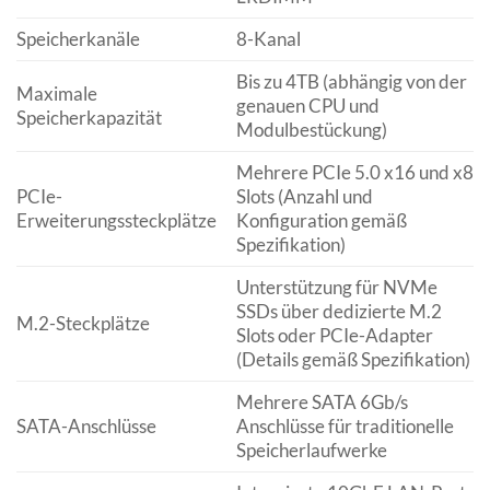
Speicherkanäle
8-Kanal
Bis zu 4TB (abhängig von der
Maximale
genauen CPU und
Speicherkapazität
Modulbestückung)
Mehrere PCIe 5.0 x16 und x8
PCIe-
Slots (Anzahl und
Erweiterungssteckplätze
Konfiguration gemäß
Spezifikation)
Unterstützung für NVMe
SSDs über dedizierte M.2
M.2-Steckplätze
Slots oder PCIe-Adapter
(Details gemäß Spezifikation)
Mehrere SATA 6Gb/s
SATA-Anschlüsse
Anschlüsse für traditionelle
Speicherlaufwerke