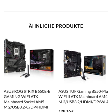
ÄHNLICHE PRODUKTE
ASUS ROG STRIX B650E-E
ASUS TUF Gaming B550-Plus
GAMING WIFI ATX
WiFi II ATX Mainboard AM4
Mainboard Sockel AM5
M.2/USB3.2/HDMI/DP/WLAN
M.2/USB3.2-C/DP/HDMI
128,16
€