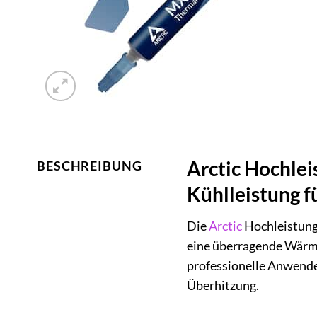
Arctic Hochle
BESCHREIBUNG
Kühlleistung 
Die
Arctic
Hochleistungs
eine überragende Wär
professionelle Anwende
Überhitzung.