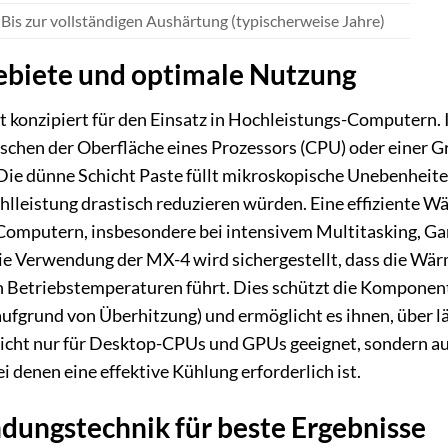
Bis zur vollständigen Aushärtung (typischerweise Jahre)
biete und optimale Nutzung
t konzipiert für den Einsatz in Hochleistungs-Computern. 
hen der Oberfläche eines Prozessors (CPU) oder einer G
Die dünne Schicht Paste füllt mikroskopische Unebenheiten
lleistung drastisch reduzieren würden. Eine effiziente Wär
 Computern, insbesondere bei intensivem Multitasking, G
e Verwendung der MX-4 wird sichergestellt, dass die Wär
en Betriebstemperaturen führt. Dies schützt die Komponen
aufgrund von Überhitzung) und ermöglicht es ihnen, über 
 nicht nur für Desktop-CPUs und GPUs geeignet, sondern au
i denen eine effektive Kühlung erforderlich ist.
dungstechnik für beste Ergebnisse