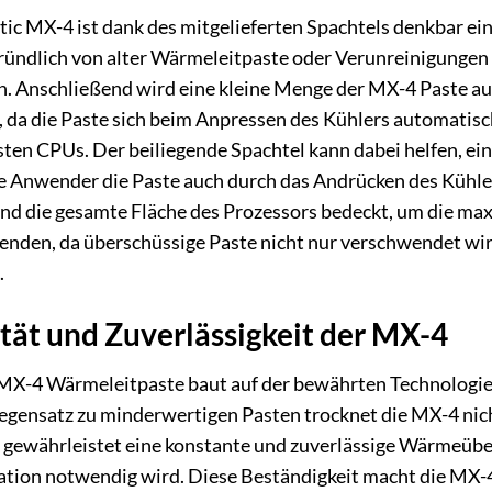
c MX-4 ist dank des mitgelieferten Spachtels denkbar einf
ndlich von alter Wärmeleitpaste oder Verunreinigungen zu
ch. Anschließend wird eine kleine Menge der MX-4 Paste a
n, da die Paste sich beim Anpressen des Kühlers automatisc
sten CPUs. Der beiliegende Spachtel kann dabei helfen, ein
le Anwender die Paste auch durch das Andrücken des Kühlers 
und die gesamte Fläche des Prozessors bedeckt, um die max
rwenden, da überschüssige Paste nicht nur verschwendet wird
.
ität und Zuverlässigkeit der MX-4
 MX-4 Wärmeleitpaste baut auf der bewährten Technologie 
Gegensatz zu minderwertigen Pasten trocknet die MX-4 nicht 
es gewährleistet eine konstante und zuverlässige Wärmeüb
tion notwendig wird. Diese Beständigkeit macht die MX-4