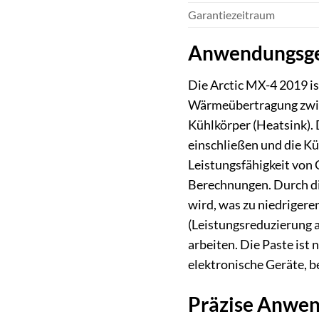
Garantiezeitraum
Anwendungsge
Die Arctic MX-4 2019 is
Wärmeübertragung zwisc
Kühlkörper (Heatsink). 
einschließen und die Küh
Leistungsfähigkeit von
Berechnungen. Durch di
wird, was zu niedriger
(Leistungsreduzierung 
arbeiten. Die Paste ist
elektronische Geräte, be
Präzise Anwen