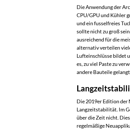
Die Anwendung der Arcti
CPU/GPU und Kühler grü
und ein fusselfreies Tu
sollte nicht zu groß sei
ausreichend für die mei
alternativ verteilen vie
Lufteinschlüsse bildet 
es, zu viel Paste zu ve
andere Bauteile gelangt
Langzeitstabil
Die 2019er Edition der
Langzeitstabilität. Im 
über die Zeit nicht. Di
regelmäßige Neuapplika