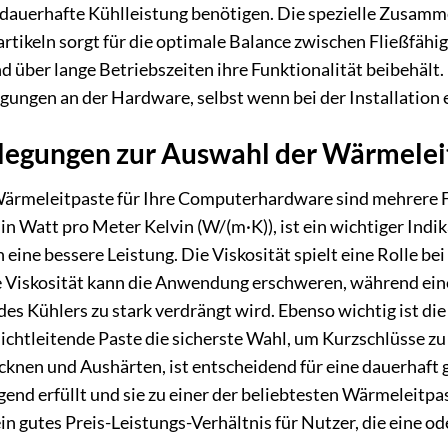
ne dauerhafte Kühlleistung benötigen. Die spezielle Zusa
rtikeln sorgt für die optimale Balance zwischen Fließfähig
über lange Betriebszeiten ihre Funktionalität beibehält. 
gungen an der Hardware, selbst wenn bei der Installation
legungen zur Auswahl der Wärmelei
Wärmeleitpaste für Ihre Computerhardware sind mehrere 
 in Watt pro Meter Kelvin (W/(m·K)), ist ein wichtiger Indi
ine bessere Leistung. Die Viskosität spielt eine Rolle b
e Viskosität kann die Anwendung erschweren, während eine 
s Kühlers zu stark verdrängt wird. Ebenso wichtig ist die e
chtleitende Paste die sicherste Wahl, um Kurzschlüsse zu v
knen und Aushärten, ist entscheidend für eine dauerhaft g
gend erfüllt und sie zu einer der beliebtesten Wärmeleitp
ein gutes Preis-Leistungs-Verhältnis für Nutzer, die ein