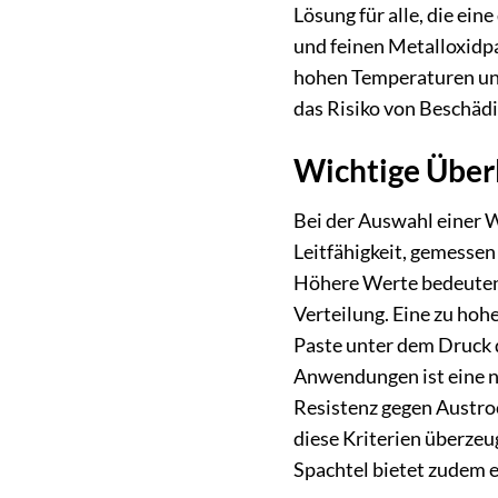
Lösung für alle, die ei
und feinen Metalloxidpa
hohen Temperaturen und 
das Risiko von Beschädi
Wichtige Über
Bei der Auswahl einer 
Leitfähigkeit, gemessen
Höhere Werte bedeuten e
Verteilung. Eine zu hoh
Paste unter dem Druck de
Anwendungen ist eine ni
Resistenz gegen Austroc
diese Kriterien überzeu
Spachtel bietet zudem 