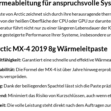
rmeableitung für anspruchsvolle Sy
 von Arctic zeichnet sich durch ihre herausragende thermi
 von der heißen Oberfläche der CPU oder GPU zur darunter
eratur führt nicht nur zu einer längeren Lebensdauer der
e gesteigerte Performance Ihrer Systeme, insbesondere unt
rctic MX-4 2019 8g Wärmeleitpaste
tfähigkeit:
Garantiert eine schnelle und effektive Wärme
bilität:
Die Formel der MX-4 ist über Jahre hinweg erprob
zu verspröden.
g:
Dank der beiliegenden Spachtel lässt sich die Paste präzi
end:
Minimiert das Risiko von Kurzschlüssen, auch wenn e
eit:
Die volle Leistung steht direkt nach dem Auftragen zu