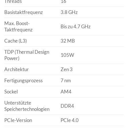
Threads
16
Basistaktfrequenz
3.8 GHz
Max. Boost-
Bis zu 4.7 GHz
Taktfrequenz
Cache (L3)
32 MB
TDP (Thermal Design
105W
Power)
Architektur
Zen 3
Fertigungsprozess
7 nm
Sockel
AM4
Unterstützte
DDR4
Speichertechnologien
PCIe-Version
PCIe 4.0