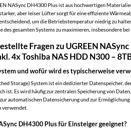
 NASync DH4300 Plus ist aus hochwertigen Materialien ge
starker, aber leiser Lüfter sorgt für eine effiziente Wärme
entscheidend, um die Betriebstemperatur niedrig zu halte
e des gesamten Systems zu maximieren, insbesondere bei k
gestellte Fragen zu UGREEN NASync
nkl. 4x Toshiba NAS HDD N300 – 8T
ystem und wofür wird es typischerweise ver
ed Storage) System ist ein dedizierter Datenspeicher, de
h ist. Es wird häufig zur zentralen Speicherung von Daten,
 zur automatischen Datensicherung und zur Ermöglichun
n verwendet.
Sync DH4300 Plus für Einsteiger geeignet?