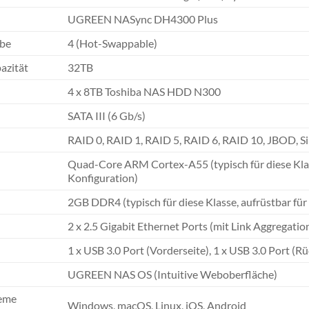
UGREEN NASync DH4300 Plus
übe
4 (Hot-Swappable)
azität
32TB
4 x 8TB Toshiba NAS HDD N300
SATA III (6 Gb/s)
RAID 0, RAID 1, RAID 5, RAID 6, RAID 10, JBOD, Si
Quad-Core ARM Cortex-A55 (typisch für diese Klass
Konfiguration)
2GB DDR4 (typisch für diese Klasse, aufrüstbar für
2 x 2.5 Gigabit Ethernet Ports (mit Link Aggregati
1 x USB 3.0 Port (Vorderseite), 1 x USB 3.0 Port (Rü
UGREEN NAS OS (Intuitive Weboberfläche)
teme
Windows, macOS, Linux, iOS, Android