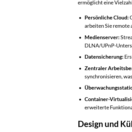
ermöglicht eine Vielza
Persönliche Cloud:
G
arbeiten Sie remote 
Medienserver:
Strea
DLNA/UPnP-Unterst
Datensicherung:
Ers
Zentraler Arbeitsbe
synchronisieren, was 
Überwachungsstati
Container-Virtualis
erweiterte Funktiona
Design und Küh