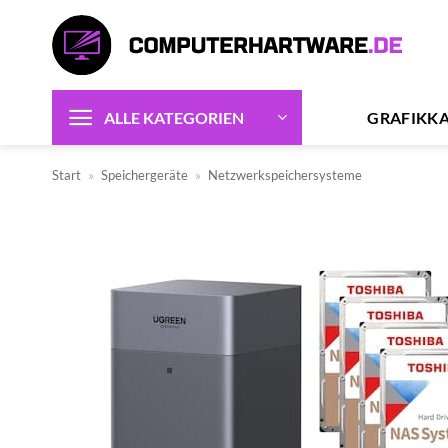
Zum
Inhalt
springen
GRAFIKK
ALLE KATEGORIEN
Start
»
Speichergeräte
»
Netzwerkspeichersysteme