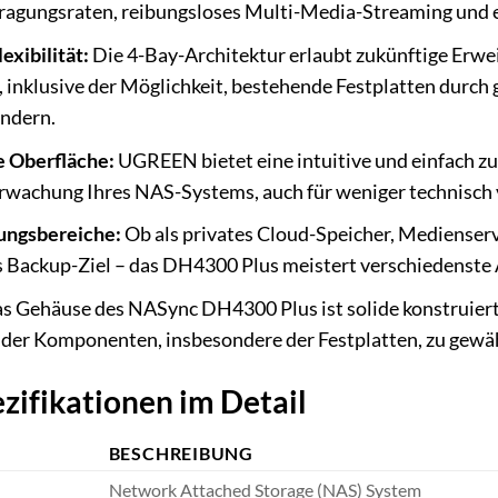
ragungsraten, reibungsloses Multi-Media-Streaming und e
exibilität:
Die 4-Bay-Architektur erlaubt zukünftige Erw
 inklusive der Möglichkeit, bestehende Festplatten durch
ändern.
e Oberfläche:
UGREEN bietet eine intuitive und einfach zu
wachung Ihres NAS-Systems, auch für weniger technisch v
ungsbereiche:
Ob als privates Cloud-Speicher, Medienserv
s Backup-Ziel – das DH4300 Plus meistert verschiedenste
s Gehäuse des NASync DH4300 Plus ist solide konstruiert 
 der Komponenten, insbesondere der Festplatten, zu gewäh
zifikationen im Detail
BESCHREIBUNG
Network Attached Storage (NAS) System