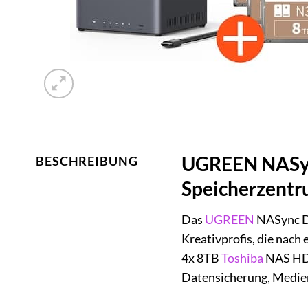
UGREEN NASync
BESCHREIBUNG
Speicherzentr
Das
UGREEN
NASync DH
Kreativprofis, die nach
4x 8TB
Toshiba
NAS H
Datensicherung, Medien-