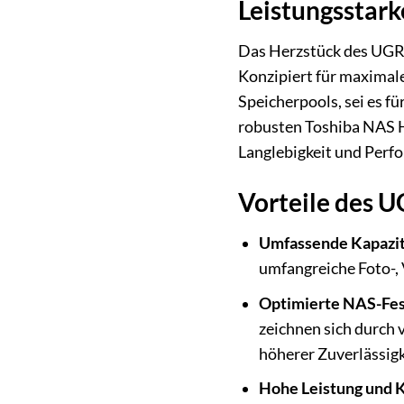
Leistungsstar
Das Herzstück des UGRE
Konzipiert für maximale
Speicherpools, sei es f
robusten Toshiba NAS H
Langlebigkeit und Perfo
Vorteile des
Umfassende Kapazit
umfangreiche Foto-, 
Optimierte NAS-Fes
zeichnen sich durch 
höherer Zuverlässigk
Hohe Leistung und K