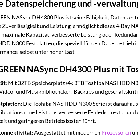
ke Datenspeicherung und -verwaltun
EN NASync DH4300 Plus ist seine Fähigkeit, Daten zentral
 Zuverlässigkeit und Leistung, ermöglicht dieses 4-Bay NA
ür maximale Kapazität, verbesserte Leistung oder Redunda
DD N300 Festplatten, die speziell für den Dauerbetrieb
rmance, selbst unter hoher Last.
 UGREEN NASync DH4300 Plus mit T
ät:
Mit 32TB Speicherplatz (4x 8TB Toshiba NAS HDD N30
Video- und Musikbibliotheken, Backups und geschäftskrit
tplatten:
Die Toshiba NAS HDD N300 Serie ist darauf ausg
vibrationsarme Leistung, verbesserte Fehlerkorrektur un
eit und geringeren Betriebskosten führt.
onnektivität:
Ausgestattet mit modernen
Prozessoren
un