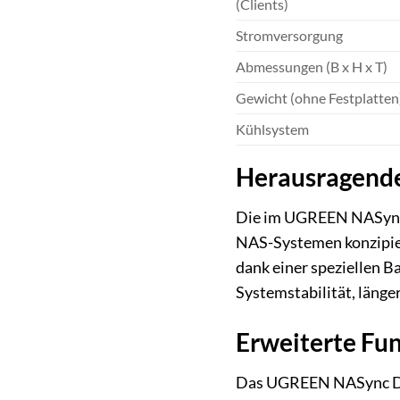
(Clients)
Stromversorgung
Abmessungen (B x H x T)
Gewicht (ohne Festplatten
Kühlsystem
Herausragende
Die im UGREEN NASync 
NAS-Systemen konzipiert
dank einer speziellen B
Systemstabilität, länge
Erweiterte Fu
Das UGREEN NASync DH430