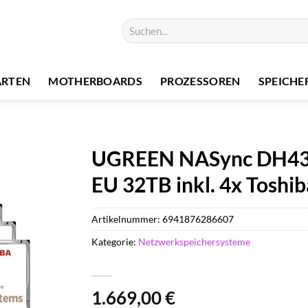
Suchen
nach:
ARTEN
MOTHERBOARDS
PROZESSOREN
SPEICHE
UGREEN NASync DH430
EU 32TB inkl. 4x Tosh
Artikelnummer:
6941876286607
Kategorie:
Netzwerkspeichersysteme
1.669,00
€