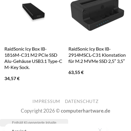
RaidSonic Icy Box IB-
RaidSonic Icy Box IB-
1816M-C31 M2 PCIe SSD
2914MSCL-C31 Klonstation
Alu-Gehäuse USB3.1 Type-C
für M.2 MVMe SSD 2,5″ 3,5″
M-Key Sock.
63,55
€
34,57
€
IMPRESSUM
DATENSCHUTZ
Copyright 2026 ©
computerhartware.de