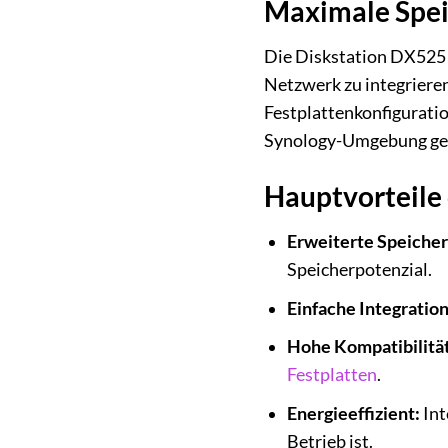
Maximale Speic
Die Diskstation DX525 b
Netzwerk zu integrieren
Festplattenkonfiguratio
Synology-Umgebung gewä
Hauptvorteile
Erweiterte Speicher
Speicherpotenzial.
Einfache Integration
Hohe Kompatibilität
Festplatten
.
Energieeffizient:
Int
Betrieb ist.