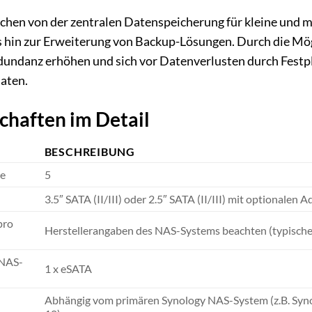
hen von der zentralen Datenspeicherung für kleine und m
hin zur Erweiterung von Backup-Lösungen. Durch die Mög
undanz erhöhen und sich vor Datenverlusten durch Festpla
Daten.
chaften im Detail
BESCHREIBUNG
e
5
3.5″ SATA (II/III) oder 2.5″ SATA (II/III) mit optionalen 
pro
Herstellerangaben des NAS-Systems beachten (typische
 NAS-
1 x eSATA
Abhängig vom primären Synology NAS-System (z.B. Syno