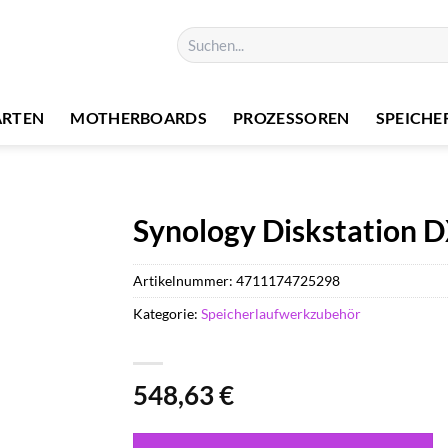
Suchen
nach:
ARTEN
MOTHERBOARDS
PROZESSOREN
SPEICHE
Synology Diskstation 
Artikelnummer:
4711174725298
Kategorie:
Speicherlaufwerkzubehör
548,63
€