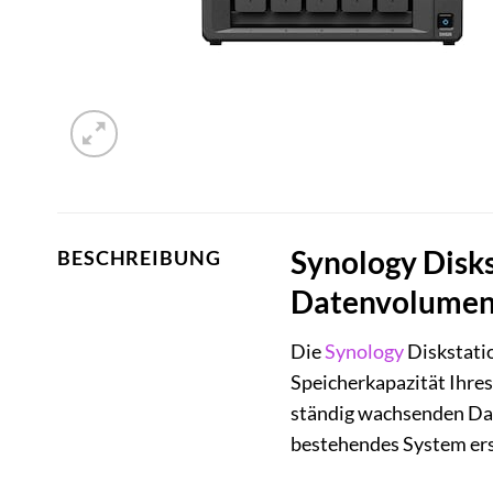
Synology Disks
BESCHREIBUNG
Datenvolume
Die
Synology
Diskstatio
Speicherkapazität Ihre
ständig wachsenden Dat
bestehendes System ers