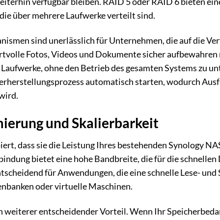
eiterhin verfügbar bleiben. RAID 5 oder RAID 6 bieten ein
die über mehrere Laufwerke verteilt sind.
smen sind unerlässlich für Unternehmen, die auf die Verf
rtvolle Fotos, Videos und Dokumente sicher aufbewahren 
 Laufwerke, ohne den Betrieb des gesamten Systems zu u
rherstellungsprozess automatisch starten, wodurch Ausfal
wird.
ierung und Skalierbarkeit
iert, dass sie die Leistung Ihres bestehenden Synology NA
bindung bietet eine hohe Bandbreite, die für die schnell
 entscheidend für Anwendungen, die eine schnelle Lese- und
nbanken oder virtuelle Maschinen.
ein weiterer entscheidender Vorteil. Wenn Ihr Speicherbed