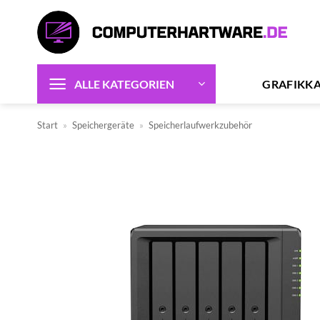
Zum
Inhalt
springen
GRAFIKK
ALLE KATEGORIEN
Start
»
Speichergeräte
»
Speicherlaufwerkzubehör