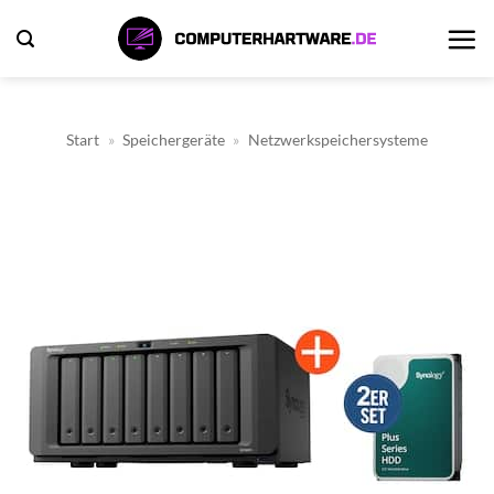
Zum
Inhalt
springen
Start
»
Speichergeräte
»
Netzwerkspeichersysteme