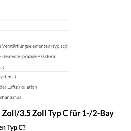
n Verstärkungselementen (typisch)
 Elemente, präzise Passform
ng
Systems)
er Luftzirkulation
mechanismus
oll/3.5 Zoll Typ C für 1-/2-Bay
en Typ C?