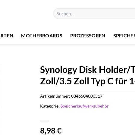
Suchen
nach:
ARTEN
MOTHERBOARDS
PROZESSOREN
SPEICHE
Synology Disk Holder/
Zoll/3.5 Zoll Typ C für 
Artikelnummer:
0846504000517
Kategorie:
Speicherlaufwerkzubehör
8,98
€