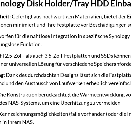
Synology Disk Holder/Tray HDD Ein
heit:
Gefertigt aus hochwertigen Materialien, bietet der
ationen minimiert und Ihre Festplatte vor Beschädigungen s
rfen für die nahtlose Integration in spezifische Synology
bungslose Funktion.
l 2.5-Zoll- als auch 3.5-Zoll-Festplatten und SSDs könne
iner universellen Lösung für verschiedene Speicheranfor
g:
Dank des durchdachten Designs lässt sich die Festplatt
 und den Austausch von Laufwerken erheblich vereinfach
ie Konstruktion berücksichtigt die Wärmeentwicklung v
 des NAS-Systems, um eine Überhitzung zu vermeiden.
Kennzeichnungsmöglichkeiten (falls vorhanden) oder die in
n in Ihrem NAS.