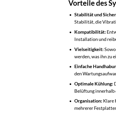
Vorteile des 
Stabilität und Sicher
Stabilität, die Vibr
Kompatibilität:
Entwo
Installation und rei
Vielseitigkeit:
Sowoh
werden, was ihn zu e
Einfache Handhabun
den Wartungsaufwand
Optimale Kühlung:
D
Belüftung innerhalb
Organisation:
Klare 
mehrerer Festplatte