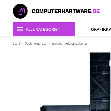
Zum
Inhalt
springen
GRAFIKK
ALLE KATEGORIEN
Start
»
Speichergeräte
»
Speicherlaufwerkzubehör