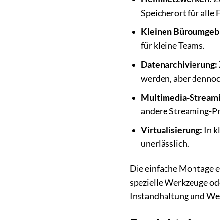
Speicherort für alle 
Kleinen Büroumgeb
für kleine Teams.
Datenarchivierung:
werden, aber dennoch
Multimedia-Streami
andere Streaming-Pr
Virtualisierung:
In k
unerlässlich.
Die einfache Montage er
spezielle Werkzeuge ode
Instandhaltung und Wei