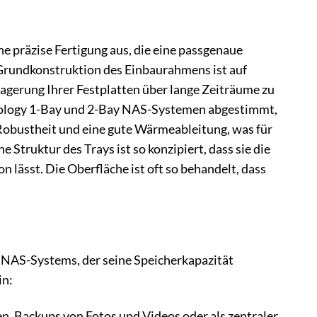
 präzise Fertigung aus, die eine passgenaue
 Grundkonstruktion des Einbaurahmens ist auf
Lagerung Ihrer Festplatten über lange Zeiträume zu
Synology 1-Bay und 2-Bay NAS-Systemen abgestimmt,
 Robustheit und eine gute Wärmeableitung, was für
Struktur des Trays ist so konzipiert, dass sie die
n lässt. Die Oberfläche ist oft so behandelt, dass
y NAS-Systems, der seine Speicherkapazität
in:
, Backups von Fotos und Videos oder als zentraler