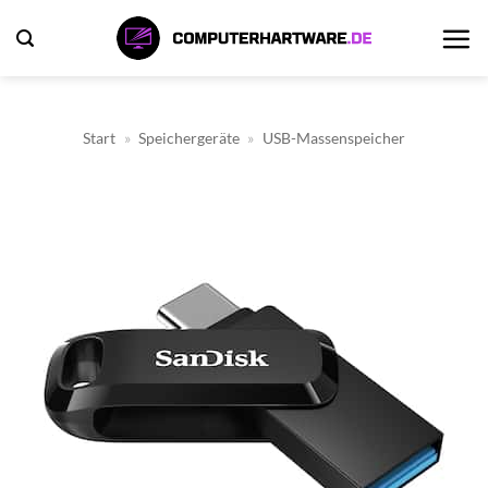
Zum
Inhalt
springen
Start
»
Speichergeräte
»
USB-Massenspeicher