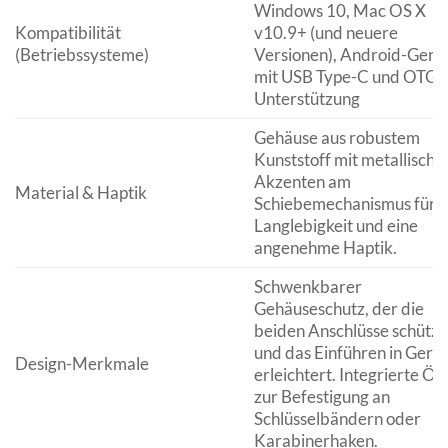
Windows 10, Mac OS X
Kompatibilität
v10.9+ (und neuere
(Betriebssysteme)
Versionen), Android-Gerä
mit USB Type-C und OTG-
Unterstützung
Gehäuse aus robustem
Kunststoff mit metallische
Akzenten am
Material & Haptik
Schiebemechanismus für
Langlebigkeit und eine
angenehme Haptik.
Schwenkbarer
Gehäuseschutz, der die
beiden Anschlüsse schützt
und das Einführen in Gerä
Design-Merkmale
erleichtert. Integrierte Ös
zur Befestigung an
Schlüsselbändern oder
Karabinerhaken.