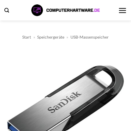
Zum
Inhalt
springen
Start
»
Speichergeräte
»
USB-Massenspeicher