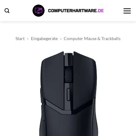
Zum
Inhalt
springen
Start
»
Eingabegeräte
»
Computer Mäuse & Trackballs