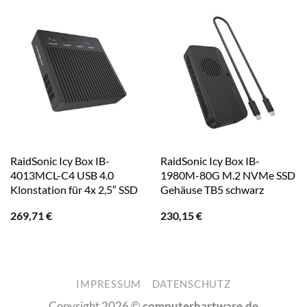
RaidSonic Icy Box IB-
RaidSonic Icy Box IB-
4013MCL-C4 USB 4.0
1980M-80G M.2 NVMe SSD
Klonstation für 4x 2,5″ SSD
Gehäuse TB5 schwarz
269,71
€
230,15
€
IMPRESSUM
DATENSCHUTZ
Copyright 2026 ©
computerhartware.de