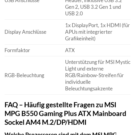
USB Anschlüsse
Header, inklusive USB 3.2
Gen 2, USB 3.2 Gen 1 und
USB 2.0
1x DisplayPort, 1x HDMI (für
Display Anschlüsse
APUs mit integrierter
Grafikeinheit)
Formfaktor
ATX
Unterstützung für MSI Mystic
Light und externe
RGB-Beleuchtung
RGB/Rainbow-Streifen für
individuelle
Beleuchtungsakzente
FAQ – Häufig gestellte Fragen zu MSI
MPG B550 Gaming Plus ATX Mainboard
Sockel AM4 M.2/DP/HDMI
Welche Prozessoren sind mit dem MSI MPG