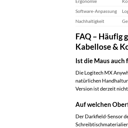
Ergonomie
Ko
Software-Anpassung
Lo
Nachhaltigkeit
Ge
FAQ – Häufig g
Kabellose & K
Ist die Maus auch 
Die Logitech MX Anywher
natürlichen Handhaltun
Version ist derzeit nich
Auf welchen Oberf
Der Darkfield-Sensor d
Schreibtischmaterialien