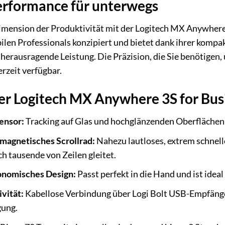
erformance für unterwegs
imension der Produktivität mit der Logitech MX Anywhere 
len Professionals konzipiert und bietet dank ihrer kompa
herausragende Leistung. Die Präzision, die Sie benötigen,
erzeit verfügbar.
er Logitech MX Anywhere 3S for Bus
ensor:
Tracking auf Glas und hochglänzenden Oberflächen 
agnetisches Scrollrad:
Nahezu lautloses, extrem schnelle
h tausende von Zeilen gleitet.
nomisches Design:
Passt perfekt in die Hand und ist ideal
vität:
Kabellose Verbindung über Logi Bolt USB-Empfänge
gung.