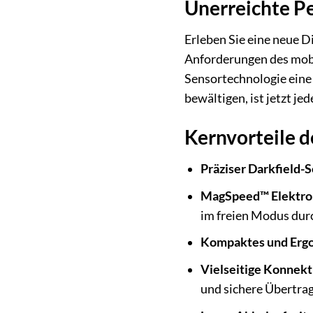
Unerreichte P
Erleben Sie eine neue D
Anforderungen des mobi
Sensortechnologie eine 
bewältigen, ist jetzt jed
Kernvorteile d
Präziser Darkfield-S
MagSpeed™ Elektrom
im freien Modus durc
Kompaktes und Ergo
Vielseitige Konnekti
und sichere Übertra