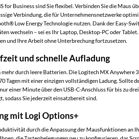
for Business sind Sie flexibel. Verbinden Sie die Maus ü
ässige Verbindung, die für Unternehmensnetzwerke optimier
tooth® Low Energy Technologie nutzen. Dank der Easy-Swit
ten wechseln – sei es Ihr Laptop, Desktop-PC oder Tablet.
n und Ihre Arbeit ohne Unterbrechung fortzusetzen.
zeit und schnelle Aufladung
mehr durch leere Batterien. Die Logitech MX Anywhere 3S
70 Tagen mit einer einzigen vollständigen Ladung. Sollte d
nur einer Minute über den USB-C-Anschluss für bis zu dre
t, sodass Sie jederzeit einsatzbereit sind.
ng mit Logi Options+
duktivität durch die Anpassung der Mausfunktionen an Ihr
Ihnen, die Tastenbelegungen neu zu konfigurieren, das Scr