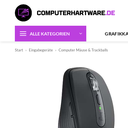
Zum
Inhalt
springen
GRAFIKK
ALLE KATEGORIEN
Start
»
Eingabegeräte
»
Computer Mäuse & Trackballs