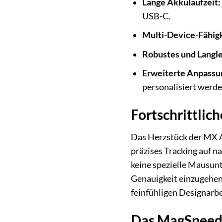
Lange Akkulaufzeit:
USB-C.
Multi-Device-Fähigk
Robustes und Langle
Erweiterte Anpassu
personalisiert werde
Fortschrittlic
Das Herzstück der MX A
präzises Tracking auf n
keine spezielle Mausunt
Genauigkeit einzugehen.
feinfühligen Designarbe
Das MagSpeed™