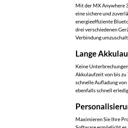
Mit der MX Anywhere 3S 
eine sichere und zuverl
energieeffiziente Blue
drei verschiedenen Gerä
Verbindung umzuschalte
Lange Akkulauf
Keine Unterbrechungen 
Akkulaufzeit von bis zu 
schnelle Aufladung von 
ebenfalls schnell erledig
Personalisieru
Maximieren Sie Ihre Pro
Software ermöglicht es 