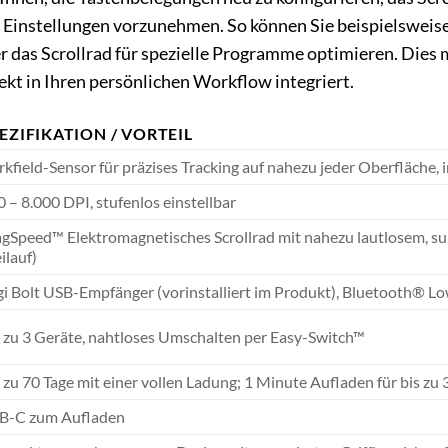
Einstellungen vorzunehmen. So können Sie beispielsweise
r das Scrollrad für spezielle Programme optimieren. Dies
ekt in Ihren persönlichen Workflow integriert.
EZIFIKATION / VORTEIL
kfield-Sensor für präzises Tracking auf nahezu jeder Oberfläche, 
 – 8.000 DPI, stufenlos einstellbar
Speed™ Elektromagnetisches Scrollrad mit nahezu lautlosem, supe
ilauf)
gi Bolt USB-Empfänger (vorinstalliert im Produkt), Bluetooth® L
s zu 3 Geräte, nahtloses Umschalten per Easy-Switch™
 zu 70 Tage mit einer vollen Ladung; 1 Minute Aufladen für bis z
B-C zum Aufladen