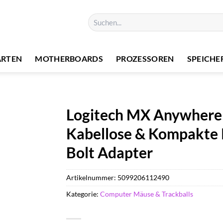
Suchen
nach:
ARTEN
MOTHERBOARDS
PROZESSOREN
SPEICHE
Logitech MX Anywhere 3
Kabellose & Kompakte P
Bolt Adapter
Artikelnummer:
5099206112490
Kategorie:
Computer Mäuse & Trackballs