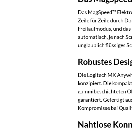
Das MagSpeed™ Elektrom
Zeile für Zeile durch Do
Freilaufmodus, und das 
automatisch, je nach Sc
unglaublich flüssiges Sc
Robustes Desig
Die Logitech MX Anywher
konzipiert. Die kompak
gummibeschichteten Obe
garantiert. Gefertigt a
Kompromisse bei Qualit
Nahtlose Konn