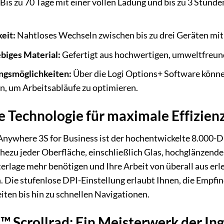
Bis zu 70 Tage mit einer vollen Ladung und bis zu 3 Stund
eit:
Nahtloses Wechseln zwischen bis zu drei Geräten mit
biges Material:
Gefertigt aus hochwertigen, umweltfreund
ngsmöglichkeiten:
Über die Logi Options+ Software könne
n, um Arbeitsabläufe zu optimieren.
he Technologie für maximale Effizien
nywhere 3S for Business ist der hochentwickelte 8.000-D
ahezu jeder Oberfläche, einschließlich Glas, hochglänzende
erlage mehr benötigen und Ihre Arbeit von überall aus er
 Die stufenlose DPI-Einstellung erlaubt Ihnen, die Empfin
iten bis hin zu schnellen Navigationen.
 Scrollrad: Ein Meisterwerk der In