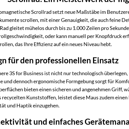
agnetische Scrollrad setzt neue Maßstäbe im Benutzererle
kumente scrollen, mit einer Genauigkeit, die auch feine De
Rad gleitet mühelos durch bis zu 1.000 Zeilen pro Sekund
rollgeschwindigkeit, oder kann manuell per Knopfdruck erf
rollen, das Ihre Effizienz auf ein neues Niveau hebt.
n für den professionellen Einsatz
e 3S for Business ist nicht nur technologisch überlegen, 
te und dennoch ergonomische Formgebung sorgt für Komfor
rflächen bieten einen sicheren und angenehmen Griff, wä
us recycelten Kunststoffen, leistet diese Maus zudem einen
ät und Haptik einzugehen.
ektivität und einfaches Gerätema