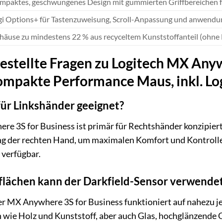
mpaktes, geschwungenes Design mit gummierten Griffbereichen f
gi Options+ für Tastenzuweisung, Scroll-Anpassung und anwendun
häuse zu mindestens 22 % aus recyceltem Kunststoffanteil (ohne 
estellte Fragen zu Logitech MX Anywh
ompakte Performance Maus, inkl. Lo
für Linkshänder geeignet?
e 3S for Business ist primär für Rechtshänder konzipiert
g der rechten Hand, um maximalen Komfort und Kontrolle z
t verfügbar.
lächen kann der Darkfield-Sensor verwende
er MX Anywhere 3S for Business funktioniert auf nahezu j
 wie Holz und Kunststoff, aber auch Glas, hochglänzende Ob