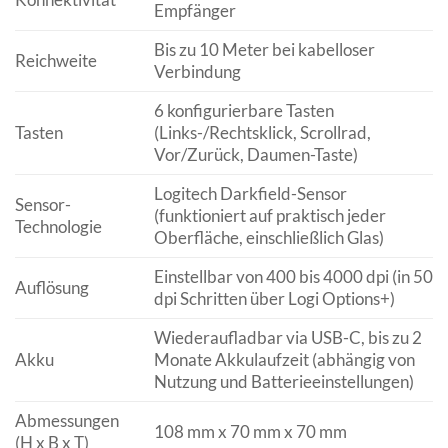
Empfänger
Bis zu 10 Meter bei kabelloser
Reichweite
Verbindung
6 konfigurierbare Tasten
Tasten
(Links-/Rechtsklick, Scrollrad,
Vor/Zurück, Daumen-Taste)
Logitech Darkfield-Sensor
Sensor-
(funktioniert auf praktisch jeder
Technologie
Oberfläche, einschließlich Glas)
Einstellbar von 400 bis 4000 dpi (in 50
Auflösung
dpi Schritten über Logi Options+)
Wiederaufladbar via USB-C, bis zu 2
Akku
Monate Akkulaufzeit (abhängig von
Nutzung und Batterieeinstellungen)
Abmessungen
108 mm x 70 mm x 70 mm
(H x B x T)