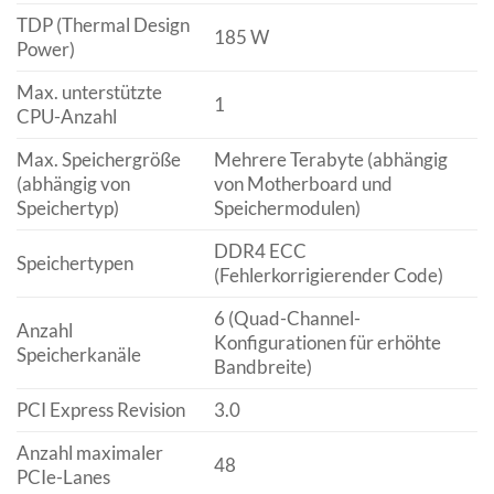
TDP (Thermal Design
185 W
Power)
Max. unterstützte
1
CPU-Anzahl
Max. Speichergröße
Mehrere Terabyte (abhängig
(abhängig von
von Motherboard und
Speichertyp)
Speichermodulen)
DDR4 ECC
Speichertypen
(Fehlerkorrigierender Code)
6 (Quad-Channel-
Anzahl
Konfigurationen für erhöhte
Speicherkanäle
Bandbreite)
PCI Express Revision
3.0
Anzahl maximaler
48
PCIe-Lanes