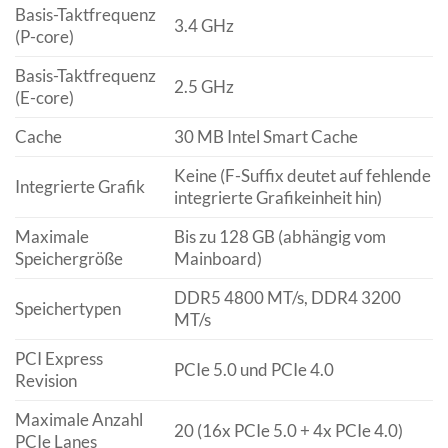
Basis-Taktfrequenz
3.4 GHz
(P-core)
Basis-Taktfrequenz
2.5 GHz
(E-core)
Cache
30 MB Intel Smart Cache
Keine (F-Suffix deutet auf fehlende
Integrierte Grafik
integrierte Grafikeinheit hin)
Maximale
Bis zu 128 GB (abhängig vom
Speichergröße
Mainboard)
DDR5 4800 MT/s, DDR4 3200
Speichertypen
MT/s
PCI Express
PCIe 5.0 und PCIe 4.0
Revision
Maximale Anzahl
20 (16x PCIe 5.0 + 4x PCIe 4.0)
PCIe Lanes