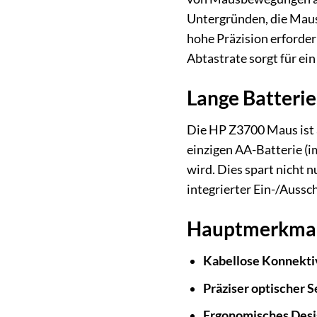
Untergründen, die Maus 
hohe Präzision erforder
Abtastrate sorgt für ei
Lange Batterie
Die HP Z3700 Maus ist au
einzigen AA-Batterie (
wird. Dies spart nicht 
integrierter Ein-/Aussch
Hauptmerkmale
Kabellose Konnektiv
Präziser optischer S
Ergonomisches Desi