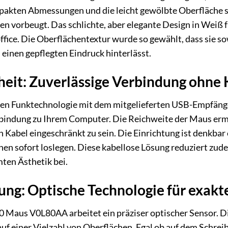
pakten Abmessungen und die leicht gewölbte Oberfläche 
vorbeugt. Das schlichte, aber elegante Design in Weiß füg
ice. Die Oberflächentextur wurde so gewählt, dass sie sowo
einen gepflegten Eindruck hinterlässt.
iheit: Zuverlässige Verbindung ohn
hen Funktechnologie mit dem mitgelieferten USB-Empfänger
bindung zu Ihrem Computer. Die Reichweite der Maus ermög
h Kabel eingeschränkt zu sein. Die Einrichtung ist denkb
nen sofort loslegen. Diese kabellose Lösung reduziert zud
mten Ästhetik bei.
rung: Optische Technologie für exa
 Maus V0L80AA arbeitet ein präziser optischer Sensor. Di
 einer Vielzahl von Oberflächen. Egal ob auf dem Schreib