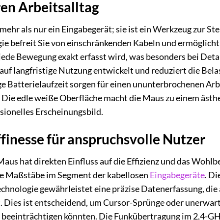
ren Arbeitsalltag
ehr als nur ein Eingabegerät; sie ist ein Werkzeug zur Ste
ie befreit Sie von einschränkenden Kabeln und ermöglicht 
 jede Bewegung exakt erfasst wird, was besonders bei Deta
auf langfristige Nutzung entwickelt und reduziert die Bel
nge Batterielaufzeit sorgen für einen ununterbrochenen Ar
Die edle weiße Oberfläche macht die Maus zu einem ästhe
ssionelles Erscheinungsbild.
finesse für anspruchsvolle Nutzer
Maus hat direkten Einfluss auf die Effizienz und das Woh
ue Maßstäbe im Segment der kabellosen
Eingabegeräte
. Di
hnologie gewährleistet eine präzise Datenerfassung, die 
t. Dies ist entscheidend, um Cursor-Sprünge oder unerwar
 beeinträchtigen könnten. Die Funkübertragung im 2,4-GHz