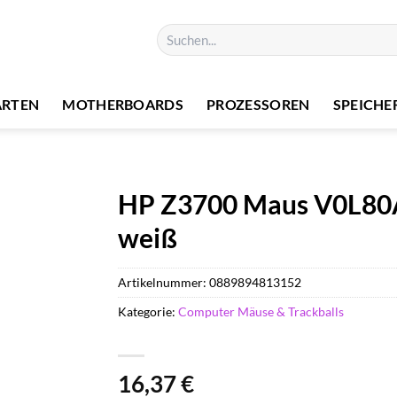
Suchen
nach:
ARTEN
MOTHERBOARDS
PROZESSOREN
SPEICHE
HP Z3700 Maus V0L80A
weiß
Artikelnummer:
0889894813152
Kategorie:
Computer Mäuse & Trackballs
16,37
€