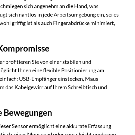
schmiegen sich angenehm an die Hand, was
t sich nahtlos in jede Arbeitsumgebung ein, sei es
hl griffig ist als auch Fingerabdrücke minimiert,
e Kompromisse
 profitieren Sie von einer stabilen und
licht Ihnen eine flexible Positionierung am
ar einfach: USB-Empfänger einstecken, Maus
em das Kabelgewirr auf Ihrem Schreibtisch und
kte Bewegungen
eser Sensor ermöglicht eine akkurate Erfassung
tisch, einer Mousepad oder sogar leicht unebenen