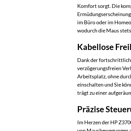
Komfort sorgt. Die kom
Ermüdungserscheinungen 
im Büro oder im Homeoff
wodurch die Maus stets 
Kabellose Fre
Dank der fortschrittlic
verzögerungsfreien Ver
Arbeitsplatz, ohne durc
einschalten und Sie kön
trägt zu einer aufgeräu
Präzise Steue
Im Herzen der HP Z3700
von Mausbewegungen auf