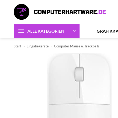
Zum
Inhalt
springen
GRAFIKK
ALLE KATEGORIEN
Start
»
Eingabegeräte
»
Computer Mäuse & Trackballs