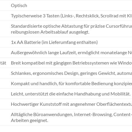
Optisch
Typischerweise 3 Tasten (Links-, Rechtsklick, Scrollrad mit K
Standardisierte optische Abtastung für präzise Cursorführu
reibungslosen Arbeitsablauf ausgelegt.
1x AA Batterie (im Lieferumfang enthalten)
Außergewöhnlich lange Laufzeit, ermöglicht monatelange N
tät
Breit kompatibel mit gängigen Betriebssystemen wie Win
Schlankes, ergonomisches Design, geringes Gewicht, automa
Kompakt und handlich, für komfortable Bedienung konzipier
Leicht, unterstützt die einfache Handhabung und Mobilität.
Hochwertiger Kunststoff mit angenehmer Oberflächentextur 
Alltägliche Büroanwendungen, Internet-Browsing, Content-Er
Arbeiten geeignet.