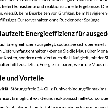
liefert konsistente und reaktionsschnelle Ergebnisse. Dies
n, wie z.B. beim Bearbeiten von Grafiken, beim Navigiere
n flüssiges Cursorverhalten ohne Ruckler oder Sprünge.
laufzeit: Energieeffizienz für ausg
f Energieeffizienz ausgelegt, sodass Sie sich über eine la
im Lieferumfang enthalten) können Sie die Maus über Mon
nur Kosten, sondern reduziert auch die Häufigkeit, mit der
alter hilft zusätzlich, Energie zu sparen, wenn die Maus nic
 und Vorteile
ität:
Störungsfreie 2,4-GHz-Funkverbindung für maximal
ensor:
Ermöglicht exakte und reaktionsschnelle Cursorste
gn:
Schlanke und komfortable Formgebung für ermüdungsfr