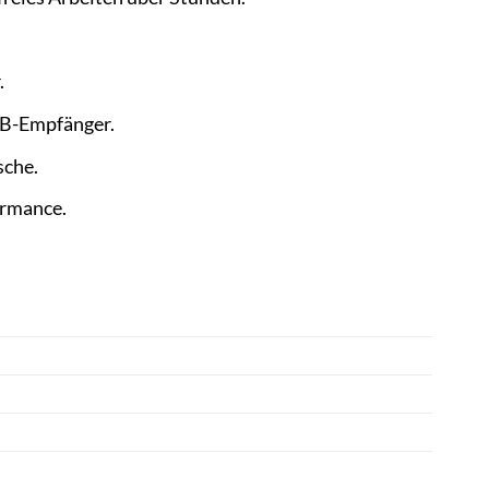
.
SB-Empfänger.
sche.
ormance.