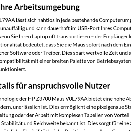
 Ihre Arbeitsumgebung
9AA lässt sich nahtlos in jede bestehende Computerumg
 unauffällig und kann dauerhaft im USB-Port Ihres Compute
wenn Sie Ihren Laptop oft transportieren – der Empfänger
tionalität bedeutet, dass Sie die Maus sofort nach dem E
icher Software oder Treiber. Dies spart wertvolle Zeit und st
mpatibilität mit einer breiten Palette von Betriebssyste
nktioniert.
ails für anspruchsvolle Nutzer
hnologie der HP Z3700 Maus V0L79AA bietet eine hohe Abta
n, unerlässlich ist. Dies ermöglicht eine pixelgenaue S
eitung oder der Arbeit mit komplexen Tabellen von Vorteil 
e Stabilität und Reichweite bekannt ist. Dies sorgt für ein