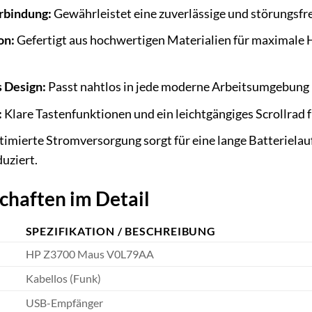
rbindung:
Gewährleistet eine zuverlässige und störungsf
on:
Gefertigt aus hochwertigen Materialien für maximale H
 Design:
Passt nahtlos in jede moderne Arbeitsumgebung un
:
Klare Tastenfunktionen und ein leichtgängiges Scrollrad 
imierte Stromversorgung sorgt für eine lange Batterielau
uziert.
chaften im Detail
SPEZIFIKATION / BESCHREIBUNG
HP Z3700 Maus V0L79AA
Kabellos (Funk)
USB-Empfänger