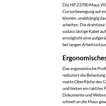
Die HP Z3700 Maus V0L79
Cursorbewegung auf eine
können, unabhängig davo
arbeiten. Die drahtlose
sodass lästige Kabel au
ermöglicht eine aufger
bei langen Arbeitssitzu
Ergonomisches
Das ergonomische Profi
reduziert die Belastung
matte Oberfläche des Ge
und bieten ein taktiles 
Dokumente und Webseiten
schnell an die Maus gew