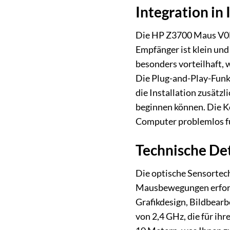
Integration in
Die HP Z3700 Maus V0L7
Empfänger ist klein und
besonders vorteilhaft, 
Die Plug-and-Play-Funk
die Installation zusätzl
beginnen können. Die Ko
Computer problemlos fu
Technische Det
Die optische Sensortec
Mausbewegungen erforder
Grafikdesign, Bildbearb
von 2,4 GHz, die für ihr