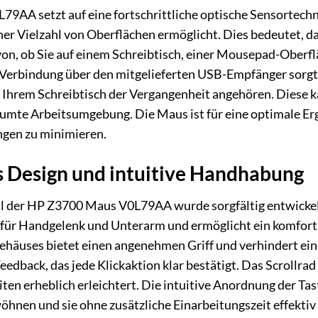
AA setzt auf eine fortschrittliche optische Sensortechno
r Vielzahl von Oberflächen ermöglicht. Dies bedeutet, das
n, ob Sie auf einem Schreibtisch, einer Mousepad-Oberflä
 Verbindung über den mitgelieferten USB-Empfänger sorgt 
f Ihrem Schreibtisch der Vergangenheit angehören. Diese ka
äumte Arbeitsumgebung. Die Maus ist für eine optimale 
ngen zu minimieren.
 Design und intuitive Handhabung
l der HP Z3700 Maus V0L79AA wurde sorgfältig entwickelt
 für Handgelenk und Unterarm und ermöglicht ein komforta
häuses bietet einen angenehmen Griff und verhindert ein A
Feedback, das jede Klickaktion klar bestätigt. Das Scrollrad
 erheblich erleichtert. Die intuitive Anordnung der Taste
öhnen und sie ohne zusätzliche Einarbeitungszeit effektiv