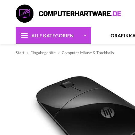
Zum
Inhalt
springen
GRAFIKK
ALLE KATEGORIEN
Start
»
Eingabegeräte
»
Computer Mäuse & Trackballs