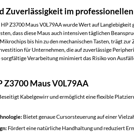
d Zuverlässigkeit im professionellen
r HP Z3700 Maus V0L79AA wurde Wert auf Langlebigkeit g
sten, dass diese Maus auch intensiven täglichen Beanspru
krochips bis hin zu den mechanischen Tasten, trägt zur Z
Investition für Unternehmen, die auf zuverlässige Peripher
 sorgfältige Verarbeitung minimiert das Risiko von Ausfäl
HP Z3700 Maus V0L79AA
eseitigt Kabelgewirr und ermöglicht eine flexible Platzie
chnologie:
Bietet genaue Cursorsteuerung auf einer Vielzahl
gn:
Fördert eine natürliche Handhaltung und reduziert E