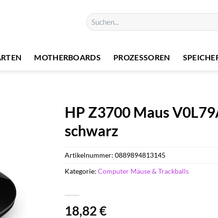
Suchen
nach:
ARTEN
MOTHERBOARDS
PROZESSOREN
SPEICHE
HP Z3700 Maus V0L79A
schwarz
Artikelnummer:
0889894813145
Kategorie:
Computer Mäuse & Trackballs
18,82
€