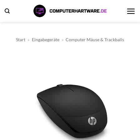
Zum
Inhalt
springen
Start
»
Eingabegeräte
»
Computer Mäuse & Trackballs