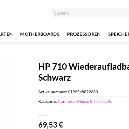
Suchen
nach:
ARTEN
MOTHERBOARDS
PROZESSOREN
SPEICHE
HP 710 Wiederaufladba
Schwarz
Artikelnummer:
0196548822683
Kategorie:
Computer Mäuse & Trackballs
69,53
€