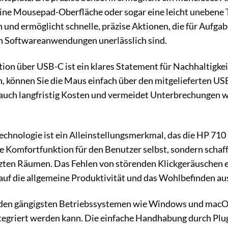
eine Mousepad-Oberfläche oder sogar eine leicht unebene 
 und ermöglicht schnelle, präzise Aktionen, die für Aufga
n Softwareanwendungen unerlässlich sind.
on über USB-C ist ein klares Statement für Nachhaltigkei
, können Sie die Maus einfach über den mitgelieferten USB
auch langfristig Kosten und vermeidet Unterbrechungen wä
technologie ist ein Alleinstellungsmerkmal, das die HP 7
ine Komfortfunktion für den Benutzer selbst, sondern schaf
zten Räumen. Das Fehlen von störenden Klickgeräuschen er
v auf die allgemeine Produktivität und das Wohlbefinden a
 den gängigsten Betriebssystemen wie Windows und macOS s
riert werden kann. Die einfache Handhabung durch Plug-