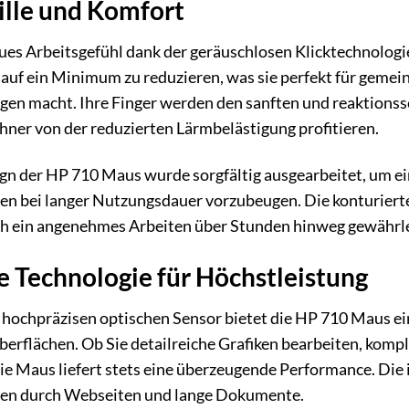
ille und Komfort
neues Arbeitsgefühl dank der geräuschlosen Klicktechnologi
 auf ein Minimum zu reduzieren, was sie perfekt für geme
en macht. Ihre Finger werden den sanften und reaktionss
ner von der reduzierten Lärmbelästigung profitieren.
n der HP 710 Maus wurde sorgfältig ausgearbeitet, um ei
 bei langer Nutzungsdauer vorzubeugen. Die konturierte 
h ein angenehmes Arbeiten über Stunden hinweg gewährlei
he Technologie für Höchstleistung
 hochpräzisen optischen Sensor bietet die HP 710 Maus e
Oberflächen. Ob Sie detailreiche Grafiken bearbeiten, komp
e Maus liefert stets eine überzeugende Performance. Die i
eren durch Webseiten und lange Dokumente.