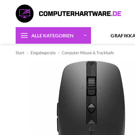
Zum
Inhalt
springen
GRAFIKK
ALLE KATEGORIEN
Start
»
Eingabegeräte
»
Computer Mäuse & Trackballs