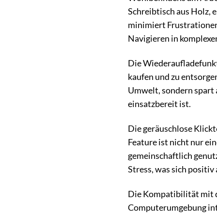
Schreibtisch aus Holz, 
minimiert Frustrationen
Navigieren in komplexe
Die Wiederaufladefunkti
kaufen und zu entsorgen
Umwelt, sondern spart 
einsatzbereit ist.
Die geräuschlose Klick
Feature ist nicht nur e
gemeinschaftlich genut
Stress, was sich positi
Die Kompatibilität mit
Computerumgebung integ