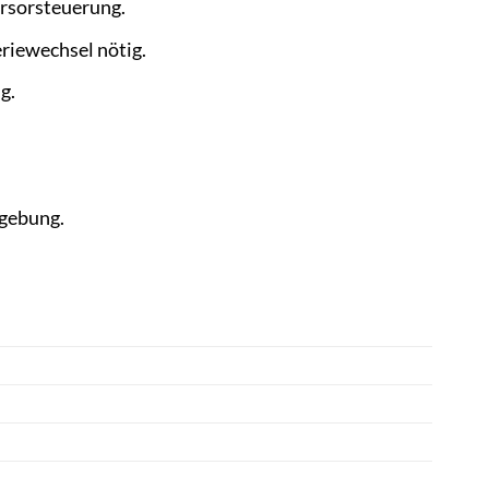
rsorsteuerung.
riewechsel nötig.
g.
mgebung.