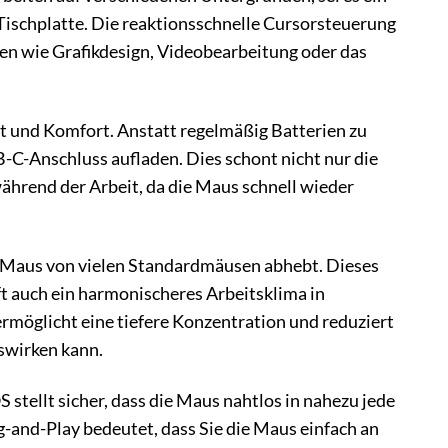
Tischplatte. Die reaktionsschnelle Cursorsteuerung
ben wie Grafikdesign, Videobearbeitung oder das
t und Komfort. Anstatt regelmäßig Batterien zu
-C-Anschluss aufladen. Dies schont nicht nur die
hrend der Arbeit, da die Maus schnell wieder
10 Maus von vielen Standardmäusen abhebt. Dieses
ft auch ein harmonischeres Arbeitsklima in
möglicht eine tiefere Konzentration und reduziert
uswirken kann.
tellt sicher, dass die Maus nahtlos in nahezu jede
and-Play bedeutet, dass Sie die Maus einfach an