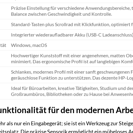
Präzise Einstellung für verschiedene Anwendungsbereiche, 
Balance zwischen Geschwindigkeit und Kontrolle.
Standard-Tasten plus Scrollrad mit Klickfunktion, optimiert 
Integrierter wiederaufladbarer Akku (USB-C Ladeanschluss
tät
Windows, macOS
Hochwertiger Kunststoff mit einer angenehmen, matten Ober
minimiert. Das ergonomische Profil ist auf langlebigen Komf
Schlankes, modernes Profil mit einer sanft geschwungenen For
geräuschlose Funktion zu unterstützen. Das dezente HP-Logo
Ideal für Büroarbeiten, kreative Tätigkeiten, Studium und 
Großraumbüros, Bibliotheken oder zu Hause bei Anwesenhe
nktionalität für den modernen Arbe
r als nur ein Eingabegerät; sie ist ein Werkzeug zur Steige
splatz. Die präzise Sensorik ermöglicht ein müheloses Ar