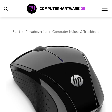
Zum
Inhalt
springen
Start
»
Eingabegeräte
»
Computer Mäuse & Trackballs