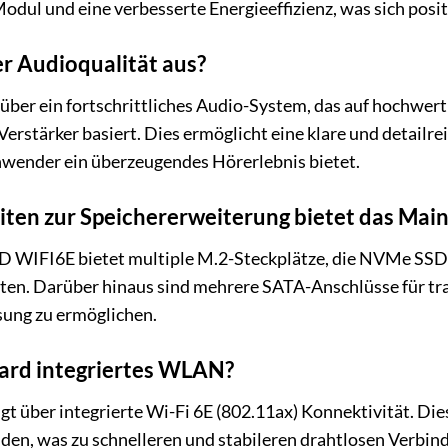
odul und eine verbesserte Energieeffizienz, was sich posi
er Audioqualität aus?
über ein fortschrittliches Audio-System, das auf hochwe
Verstärker basiert. Dies ermöglicht eine klare und detailr
wender ein überzeugendes Hörerlebnis bietet.
ten zur Speichererweiterung bietet das Mai
WIFI6E bietet multiple M.2-Steckplätze, die NVMe SSDs 
ten. Darüber hinaus sind mehrere SATA-Anschlüsse für tr
ösung zu ermöglichen.
ard integriertes WLAN?
gt über integrierte Wi-Fi 6E (802.11ax) Konnektivität. Di
den, was zu schnelleren und stabileren drahtlosen Verbi