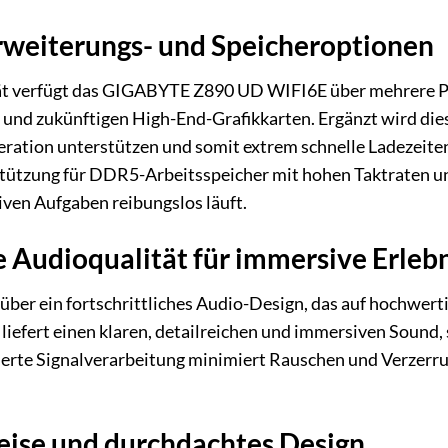
weiterungs- und Speicheroptionen
tät verfügt das GIGABYTE Z890 UD WIFI6E über mehrere PCI
en und zukünftigen High-End-Grafikkarten. Ergänzt wird di
ration unterstützen und somit extrem schnelle Ladezeit
tützung für DDR5-Arbeitsspeicher mit hohen Taktraten und
iven Aufgaben reibungslos läuft.
 Audioqualität für immersive Erlebn
über ein fortschrittliches Audio-Design, das auf hochwer
s liefert einen klaren, detailreichen und immersiven Sound
rte Signalverarbeitung minimiert Rauschen und Verzerrun
ise und durchdachtes Design