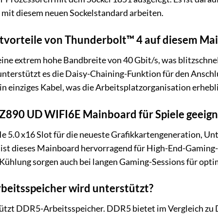
mit diesem neuen Sockelstandard arbeiten.
tvorteile von Thunderbolt™ 4 auf diesem Ma
eine extrem hohe Bandbreite von 40 Gbit/s, was blitzsch
nterstützt es die Daisy-Chaining-Funktion für den Ansch
in einziges Kabel, was die Arbeitsplatzorganisation erhebli
Z890 UD WIFI6E Mainboard für Spiele geeign
CIe 5.0 x16 Slot für die neueste Grafikkartengeneration,
 ist dieses Mainboard hervorragend für High-End-Gaming-
e Kühlung sorgen auch bei langen Gaming-Sessions für opti
beitsspeicher wird unterstützt?
tzt DDR5-Arbeitsspeicher. DDR5 bietet im Vergleich zu 