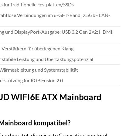
für traditionelle Festplatten/SSDs
e drahtlose Verbindungen im 6-GHz-Band; 2.5GbE LAN-
gung und DisplayPort-Ausgabe; USB 3.2 Gen 2×2; HDMI;
Verstärkern für überlegenen Klang
tabile Leistung und Übertaktungspotenzial
 Wärmeableitung und Systemstabilität
erstützung für RGB Fusion 2.0
0 UD WIFI6E ATX Mainboard
Mainboard kompatibel?
 vorbereitet, die nächste Generation von Intel-