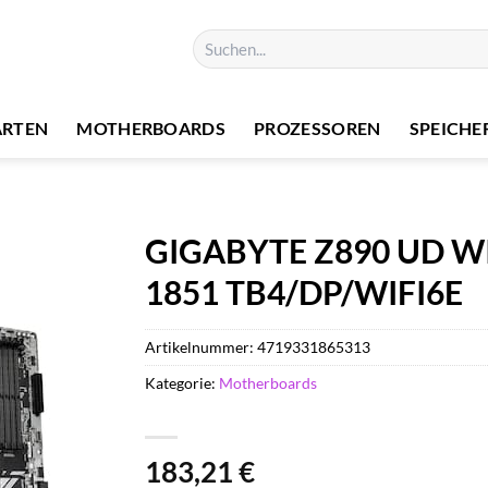
Suchen
nach:
ARTEN
MOTHERBOARDS
PROZESSOREN
SPEICHE
GIGABYTE Z890 UD WIF
1851 TB4/DP/WIFI6E
Artikelnummer:
4719331865313
Kategorie:
Motherboards
183,21
€