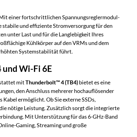
t einer fortschrittlichen Spannungsreglermodul-
 stabile und effiziente Stromversorgung für den
en unter Last und für die Langlebigkeit Ihres
roßflächige Kühlkörper auf den VRMs und dem
rhöhten Systemstabilität führt.
 und Wi-Fi 6E
tattet mit
Thunderbolt™ 4 (TB4)
bietet es eine
gungen, den Anschluss mehrerer hochauflösender
es Kabel ermöglicht. Ob Sie externe SSDs,
e nötige Leistung. Zusätzlich sorgt die integrierte
verbindung. Mit Unterstützung für das 6-GHz-Band
 Online-Gaming, Streaming und große