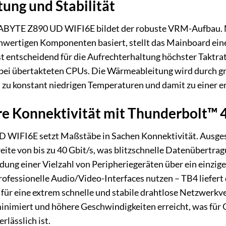
ung und Stabilität
ABYTE Z890 UD WIFI6E bildet der robuste VRM-Aufbau. Mi
chwertigen Komponenten basiert, stellt das Mainboard eine
st entscheidend für die Aufrechterhaltung höchster Taktrat
bei übertakteten CPUs. Die Wärmeableitung wird durch g
 zu konstant niedrigen Temperaturen und damit zu einer e
e Konnektivität mit Thunderbolt™ 4
WIFI6E setzt Maßstäbe in Sachen Konnektivität. Ausges
ite von bis zu 40 Gbit/s, was blitzschnelle Datenübertra
dung einer Vielzahl von Peripheriegeräten über ein einzig
ofessionelle Audio/Video-Interfaces nutzen – TB4 liefert di
 für eine extrem schnelle und stabile drahtlose Netzwerk
inimiert und höhere Geschwindigkeiten erreicht, was für
lässlich ist.