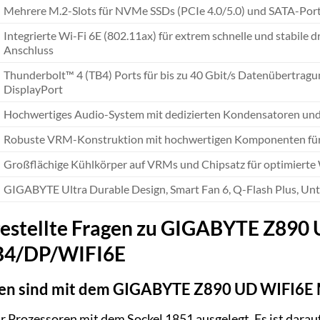
Mehrere M.2-Slots für NVMe SSDs (PCIe 4.0/5.0) und SATA-Ports 
Integrierte Wi-Fi 6E (802.11ax) für extrem schnelle und stabil
Anschluss
Thunderbolt™ 4 (TB4) Ports für bis zu 40 Gbit/s Datenübertra
DisplayPort
Hochwertiges Audio-System mit dedizierten Kondensatoren und 
Robuste VRM-Konstruktion mit hochwertigen Komponenten für s
Großflächige Kühlkörper auf VRMs und Chipsatz für optimierte
GIGABYTE Ultra Durable Design, Smart Fan 6, Q-Flash Plus, Unt
gestellte Fragen zu GIGABYTE Z89
TB4/DP/WIFI6E
en sind mit dem GIGABYTE Z890 UD WIFI6E 
r Prozessoren mit dem Sockel 1851 ausgelegt. Es ist darauf