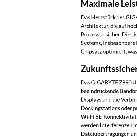
Maximale Leist
Das Herzstück des GIG
Architektur, die auf ho
Prozessor sicher. Dies i
Systems, insbesondere 
Chipsatz optimiert, was
Zukunftssicher
Das GIGABYTE Z890 UD 
beeindruckende Bandbre
Displays und die Verbin
Dockingstations oder pr
Wi-Fi 6E
-Konnektivität
werden Interferenzen m
Dateiübertragungen uner