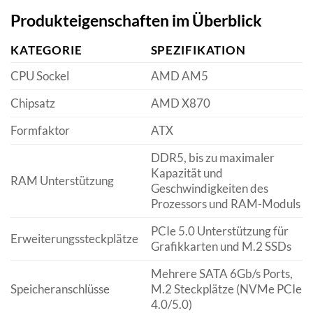
Produkteigenschaften im Überblick
KATEGORIE
SPEZIFIKATION
CPU Sockel
AMD AM5
Chipsatz
AMD X870
Formfaktor
ATX
DDR5, bis zu maximaler
Kapazität und
RAM Unterstützung
Geschwindigkeiten des
Prozessors und RAM-Moduls
PCIe 5.0 Unterstützung für
Erweiterungssteckplätze
Grafikkarten und M.2 SSDs
Mehrere SATA 6Gb/s Ports,
Speicheranschlüsse
M.2 Steckplätze (NVMe PCIe
4.0/5.0)