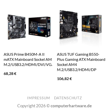
ASUS Prime B450M-A II
ASUS TUF Gaming B550-
mATX Mainboard Sockel AM4
Plus Gaming ATX Mainboard
M.2/USB3.2/HDMI/DVI/VGA
Sockel AM4
M.2/USB3.2/HDMI/DP
68,28
€
106,82
€
IMPRESSUM
DATENSCHUTZ
Copyright 2026 ©
computerhartware.de