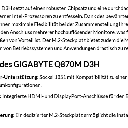
H setzt auf einen robusten Chipsatz und eine durchdac
rner Intel-Prozessoren zu entfesseln. Dank des bewährten 
hnen maximale Flexibilität bei der Zusammenstellung Ihre
 den Anschluss mehrerer hochauflösender Monitore, was 
en von Vorteil ist. Der M.2-Steckplatz bietet zudem die 
en von Betriebssystemen und Anwendungen drastisch zu re
e des GIGABYTE Q870M D3H
or-Unterstützung:
Sockel 1851 mit Kompatibilität zu einer
temkonfigurationen.
:
Integrierte HDMI- und DisplayPort-Anschlüsse für den 
herung:
Ein dedizierter M.2-Steckplatz ermöglicht die Ins