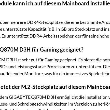
ule kann ich auf diesem Mainboard installi
 über mehrere DDR4-Steckplätze, die eine bestimmte Anz
 unterstützte Kapazität (z.B. in GB pro Steckplatz und insg
. Es unterstützt DDR4-Arbeitsspeicher, der für seine hohe 
 Q870M D3H für Gaming geeignet?
 D3H ist sehr gut für Gaming geeignet. Es bietet die no
 SSDs und leistungsstarke Prozessoren zu unterstützen. 
uflösender Monitore, was für ein immersives Spielerlebni
ietet der M.2-Steckplatz auf diesem Mainboa
f dem GIGABYTE Q870M D3H ermöglicht die Installation
 Lese- und Schreibgeschwindigkeiten im Vergleich zu herk