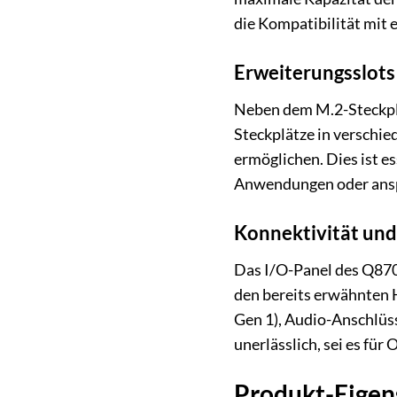
die Kompatibilität mit 
Erweiterungsslots 
Neben dem M.2-Steckpl
Steckplätze in verschie
ermöglichen. Dies ist es
Anwendungen oder ansp
Konnektivität und
Das I/O-Panel des Q870
den bereits erwähnten 
Gen 1), Audio-Anschlüs
unerlässlich, sei es fü
Produkt-Eigen