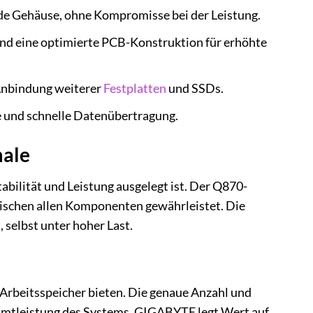
nde Gehäuse, ohne Kompromisse bei der Leistung.
d eine optimierte PCB-Konstruktion für erhöhte
Anbindung weiterer
Festplatten
und SSDs.
e und schnelle Datenübertragung.
male
bilität und Leistung ausgelegt ist. Der Q870-
wischen allen Komponenten gewährleistet. Die
selbst unter hoher Last.
Arbeitsspeicher bieten. Die genaue Anzahl und
amtleistung des Systems. GIGABYTE legt Wert auf