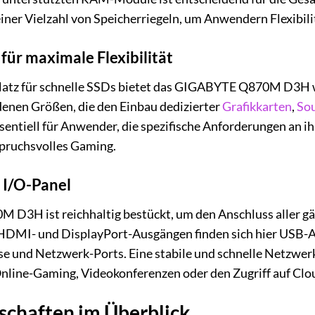
einer Vielzahl von Speicherriegeln, um Anwendern Flexibili
für maximale Flexibilität
atz für schnelle SSDs bietet das GIGABYTE Q870M D3H w
denen Größen, die den Einbau dedizierter
Grafikkarten
,
So
sentiell für Anwender, die spezifische Anforderungen an ihr
ruchsvolles Gaming.
 I/O-Panel
M D3H ist reichhaltig bestückt, um den Anschluss aller g
HDMI- und DisplayPort-Ausgängen finden sich hier USB-An
se und Netzwerk-Ports. Eine stabile und schnelle Netzwer
r Online-Gaming, Videokonferenzen oder den Zugriff auf Cl
schaften im Überblick