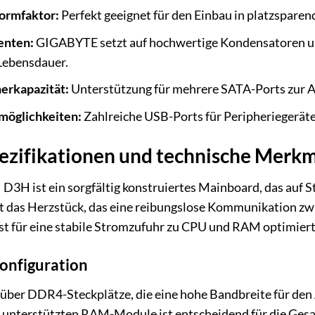
rmfaktor:
Perfekt geeignet für den Einbau in platzspare
enten:
GIGABYTE setzt auf hochwertige Kondensatoren un
Lebensdauer.
erkapazität:
Unterstützung für mehrere SATA-Ports zur 
öglichkeiten:
Zahlreiche USB-Ports für Peripheriegerät
pezifikationen und technische Merk
 ist ein sorgfältig konstruiertes Mainboard, das auf Sta
det das Herzstück, das eine reibungslose Kommunikation z
 für eine stabile Stromzufuhr zu CPU und RAM optimiert, 
onfiguration
über DDR4-Steckplätze, die eine hohe Bandbreite für den 
 unterstützten RAM-Module ist entscheidend für die Ges