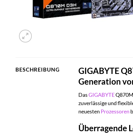
GIGABYTE Q870
BESCHREIBUNG
Generation vo
Das
GIGABYTE
Q870M D
zuverlässige und flexib
neuesten
Prozessoren
b
Überragende L