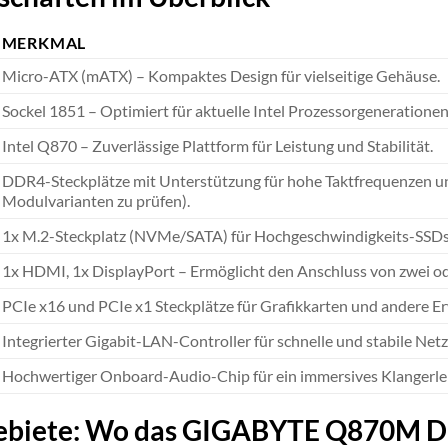
MERKMAL
Micro-ATX (mATX) – Kompaktes Design für vielseitige Gehäuse.
Sockel 1851 – Optimiert für aktuelle Intel Prozessorgenerationen
Intel Q870 – Zuverlässige Plattform für Leistung und Stabilität.
DDR4-Steckplätze mit Unterstützung für hohe Taktfrequenzen u
Modulvarianten zu prüfen).
1x M.2-Steckplatz (NVMe/SATA) für Hochgeschwindigkeits-SSDs, 
1x HDMI, 1x DisplayPort – Ermöglicht den Anschluss von zwei 
PCIe x16 und PCIe x1 Steckplätze für Grafikkarten und andere E
Integrierter Gigabit-LAN-Controller für schnelle und stabile Ne
Hochwertiger Onboard-Audio-Chip für ein immersives Klangerle
biete: Wo das GIGABYTE Q870M D