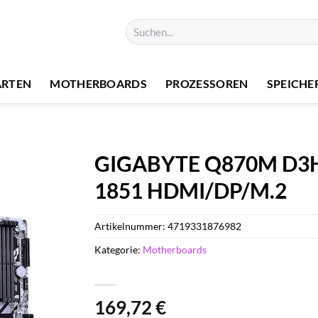
Suchen
nach:
ARTEN
MOTHERBOARDS
PROZESSOREN
SPEICHE
GIGABYTE Q870M D3H 
1851 HDMI/DP/M.2
Artikelnummer:
4719331876982
Kategorie:
Motherboards
169,72
€