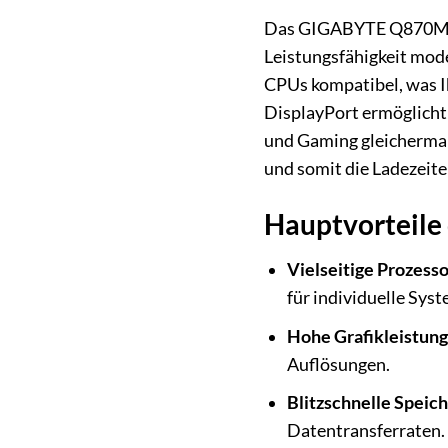
Das GIGABYTE Q870M D3
Leistungsfähigkeit mode
CPUs kompatibel, was I
DisplayPort ermöglicht
und Gaming gleichermaß
und somit die Ladezeit
Hauptvorteil
Vielseitige Prozess
für individuelle Sys
Hohe Grafikleistung
Auflösungen.
Blitzschnelle Speic
Datentransferraten.