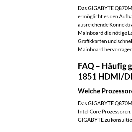
Das GIGABYTE Q870M D3H
ermöglicht es den Aufba
ausreichende Konnektiv
Mainboard die nötige Le
Grafikkarten und schnel
Mainboard hervorragend
FAQ – Häufig 
1851 HDMI/D
Welche Prozessor
Das GIGABYTE Q870M D3H
Intel Core Prozessoren.
GIGABYTE zu konsultiere