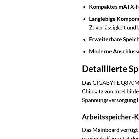
Kompaktes mATX-Fo
Langlebige Kompon
Zuverlässigkeit und 
Erweiterbare Speich
Moderne Anschlussm
Detaillierte S
Das GIGABYTE Q870M D3H
Chipsatz von Intel bil
Spannungsversorgung ist
Arbeitsspeicher-K
Das Mainboard verfügt 
maximale Kapazität der