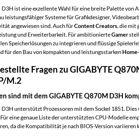
 ist eine exzellente Wahl für eine breite Palette von 
u leistungsfähiger Systeme für Grafikdesigner, Videobearbe
ität angewiesen sind. Auch für
Content Creators
, die mi
istung und Erweiterbarkeit. Für ambitionierte
Gamer
stel
len Speicherlösungen zu integrieren und flüssige Spielerle
 für den Bau von kompakten und leistungsstarken
Home-
gestellte Fragen zu GIGABYTE Q87
P/M.2
en sind mit dem GIGABYTE Q870M D3H komp
 unterstützt Prozessoren mit dem Sockel 1851. Dies umfa
 Für eine genaue Liste der unterstützten CPU-Modelle empfe
n, da die Kompatibilität je nach BIOS-Version variieren 