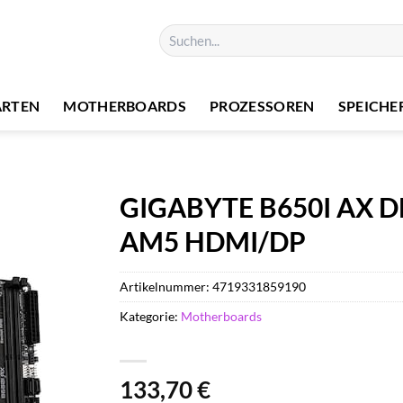
Suchen
nach:
ARTEN
MOTHERBOARDS
PROZESSOREN
SPEICHE
GIGABYTE B650I AX D
AM5 HDMI/DP
Artikelnummer:
4719331859190
Kategorie:
Motherboards
133,70
€