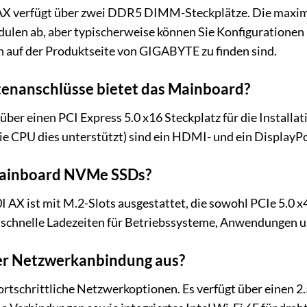
 verfügt über zwei DDR5 DIMM-Steckplätze. Die maxima
len ab, aber typischerweise können Sie Konfigurationen b
n auf der Produktseite von GIGABYTE zu finden sind.
enanschlüsse bietet das Mainboard?
er einen PCI Express 5.0 x16 Steckplatz für die Installati
die CPU dies unterstützt) sind ein HDMI- und ein Display
Mainboard NVMe SSDs?
AX ist mit M.2-Slots ausgestattet, die sowohl PCIe 5.0 x
 schnelle Ladezeiten für Betriebssysteme, Anwendungen u
der Netzwerkanbindung aus?
rtschrittliche Netzwerkoptionen. Es verfügt über einen 2