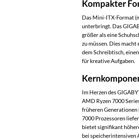
Kompakter Form
Das Mini-ITX-Format (m
unterbringt. Das GIGAB
größer als eine Schuhsc
zu müssen. Dies macht es
dem Schreibtisch, eine
für kreative Aufgaben.
Kernkomponen
Im Herzen des GIGABYTE
AMD Ryzen 7000 Series P
früheren Generationen b
7000 Prozessoren liefe
bietet signifikant höhe
bei speicherintensiven