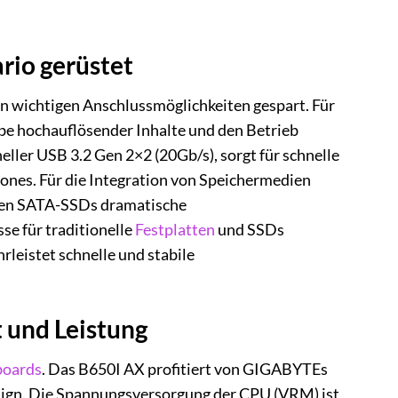
rio gerüstet
 wichtigen Anschlussmöglichkeiten gespart. Für
be hochauflösender Inhalte und den Betrieb
ller USB 3.2 Gen 2×2 (20Gb/s), sorgt für schnelle
nes. Für die Integration von Speichermedien
chen SATA-SSDs dramatische
e für traditionelle
Festplatten
und SSDs
rleistet schnelle und stabile
 und Leistung
oards
. Das B650I AX profitiert von GIGABYTEs
sign. Die Spannungsversorgung der CPU (VRM) ist