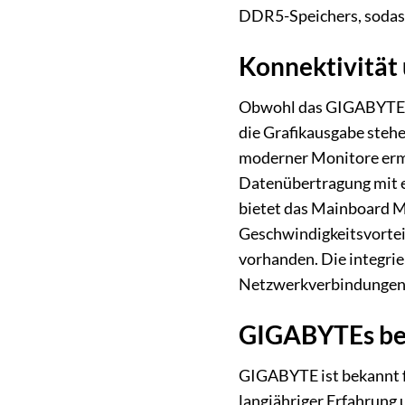
DDR5-Speichers, sodass 
Konnektivität 
Obwohl das GIGABYTE B6
die Grafikausgabe steh
moderner Monitore ermög
Datenübertragung mit e
bietet das Mainboard M
Geschwindigkeitsvorteil
vorhanden. Die integrie
Netzwerkverbindungen 
GIGABYTEs bew
GIGABYTE ist bekannt f
langjähriger Erfahrung