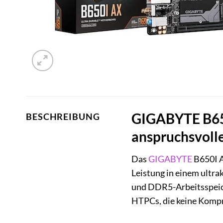
GIGABYTE B65
BESCHREIBUNG
anspruchsvoll
Das
GIGABYTE
B650I A
Leistung in einem ultr
und DDR5-Arbeitsspeich
HTPCs, die keine Kompr