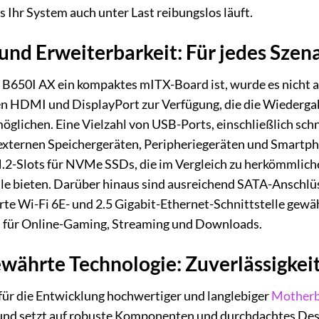
Ihr System auch unter Last reibungslos läuft.
und Erweiterbarkeit: Für jedes Szena
50I AX ein kompaktes mITX-Board ist, wurde es nicht an
en HDMI und DisplayPort zur Verfügung, die die Wiederga
lichen. Eine Vielzahl von USB-Ports, einschließlich schne
xternen Speichergeräten, Peripheriegeräten und Smartpho
.2-Slots für NVMe SSDs, die im Vergleich zu herkömmli
e bieten. Darüber hinaus sind ausreichend SATA-Anschlüss
rte Wi-Fi 6E- und 2.5 Gigabit-Ethernet-Schnittstelle gewäh
für Online-Gaming, Streaming und Downloads.
ährte Technologie: Zuverlässigkeit
ür die Entwicklung hochwertiger und langlebiger
Motherb
 und setzt auf robuste Komponenten und durchdachtes De