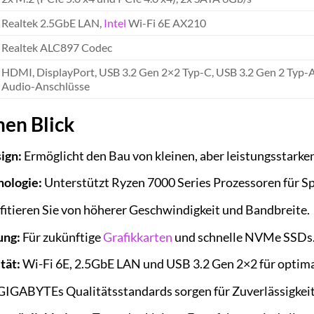
Realtek 2.5GbE LAN,
Intel
Wi-Fi 6E AX210
Realtek ALC897 Codec
HDMI, DisplayPort, USB 3.2 Gen 2×2 Typ-C, USB 3.2 Gen 2 Typ-A
Audio-Anschlüsse
nen Blick
ign:
Ermöglicht den Bau von kleinen, aber leistungsstarke
ologie:
Unterstützt Ryzen 7000 Series Prozessoren für Sp
fitieren Sie von höherer Geschwindigkeit und Bandbreite.
ung:
Für zukünftige
Grafikkarten
und schnelle NVMe SSDs
tät:
Wi-Fi 6E, 2.5GbE LAN und USB 3.2 Gen 2×2 für optima
IGABYTEs Qualitätsstandards sorgen für Zuverlässigkeit 