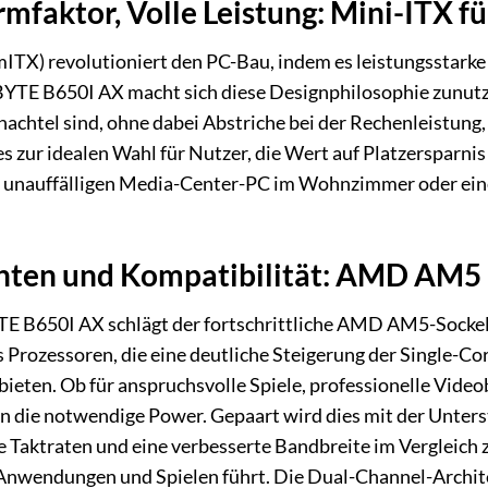
faktor, Volle Leistung: Mini-ITX fü
ITX) revolutioniert den PC-Bau, indem es leistungsstark
YTE B650I AX macht sich diese Designphilosophie zunutz
hachtel sind, ohne dabei Abstriche bei der Rechenleistung
 zur idealen Wahl für Nutzer, die Wert auf Platzersparnis l
n unauffälligen Media-Center-PC im Wohnzimmer oder ein
ten und Kompatibilität: AMD AM5
 B650I AX schlägt der fortschrittliche AMD AM5-Sockel. D
rozessoren, die eine deutliche Steigerung der Single-Cor
ieten. Ob für anspruchsvolle Spiele, professionelle Vide
rn die notwendige Power. Gepaart wird dies mit der Unt
re Taktraten und eine verbesserte Bandbreite im Vergleic
 Anwendungen und Spielen führt. Die Dual-Channel-Archit