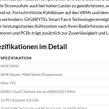
ile Stromzufuhr auch bei hohen Lasten zu gewährleisten, wa
d ist. Fortschrittliche Kühlkörper auf den VRMs und dem 
u verhindern. GIGABYTEs Smart Fan 6 Technologie ermöglic
der leistungsstarkes Kühlsystem nach Ihren Bedürfnissen 
ren und PCBs trägt zusätzlich zur Zuverlässigkeit und La
zifikationen im Detail
SPEZIFIKATION
AMD AM5
AMD Ryzen 7000 Series Prozessoren
Mini-ITX
DDR5, Dual Channel, bis zu 6400+(OC) MHz
1x PCI Express 5.0 x16
2x M.2 (PCIe 5.0 x4 und PCIe 4.0 x4), 2x SATA 6Gb/s