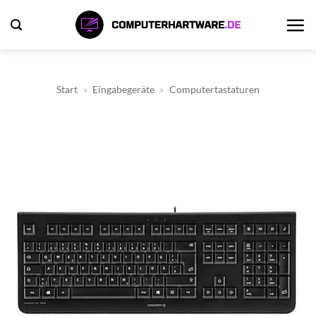
Zum
Inhalt
springen
Start
»
Eingabegeräte
»
Computertastaturen