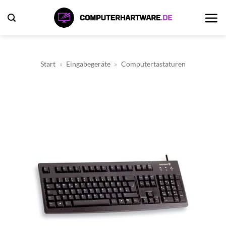
Zum
Inhalt
springen
Start
»
Eingabegeräte
»
Computertastaturen