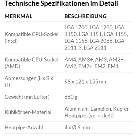
Technische Spezifikationen im Detail
MERKMAL
BESCHREIBUNG
LGA 1700, LGA 1200, LGA
Kompatible CPU-Sockel
1150, LGA 1151, LGA 1155,
(Intel)
LGA 1156, LGA 2066, LGA
2011-3, LGA 2011
Kompatible CPU-Sockel
AM4, AM3+, AM3, AM2+,
(AMD)
AM2, FM2+, FM2, FM1
Abmessungen (L x B x
98 x 121 x 155 mm
H)
Gewicht (mit Lüfter)
660 g
Aluminium-Lamellen, Kupfer-
Kühlkörper-Material
Heatpipes (vernickelt)
Heatpipe-Anzahl
4 x Ø 6 mm