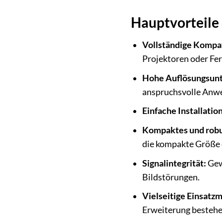
Hauptvorteile
Vollständige Kompati
Projektoren oder Fe
Hohe Auflösungsunt
anspruchsvolle Anwe
Einfache Installation
Kompaktes und robu
die kompakte Größe e
Signalintegrität:
Gewä
Bildstörungen.
Vielseitige Einsatzm
Erweiterung bestehe