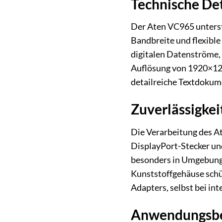
Technische De
Der Aten VC965 unterst
Bandbreite und flexible
digitalen Datenströme, 
Auflösung von 1920×1200
detailreiche Textdokum
Zuverlässigkei
Die Verarbeitung des At
DisplayPort-Stecker und
besonders in Umgebungen
Kunststoffgehäuse schü
Adapters, selbst bei in
Anwendungsbei