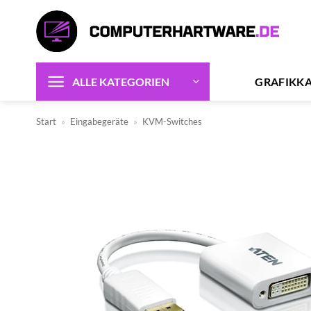
Zum
Inhalt
springen
GRAFIKK
ALLE KATEGORIEN
Start
»
Eingabegeräte
»
KVM-Switches