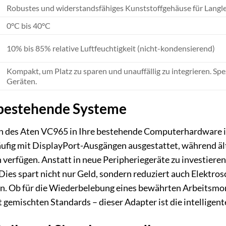
Robustes und widerstandsfähiges Kunststoffgehäuse für Langle
0°C bis 40°C
10% bis 85% relative Luftfeuchtigkeit (nicht-kondensierend)
Kompakt, um Platz zu sparen und unauffällig zu integrieren. Spe
Geräten.
n bestehende Systeme
on des Aten VC965 in Ihre bestehende Computerhardware is
ufig mit DisplayPort-Ausgängen ausgestattet, während äl
 verfügen. Anstatt in neue Peripheriegeräte zu investieren
Dies spart nicht nur Geld, sondern reduziert auch Elektro
. Ob für die Wiederbelebung eines bewährten Arbeitsmon
 gemischten Standards – dieser Adapter ist die intelligent