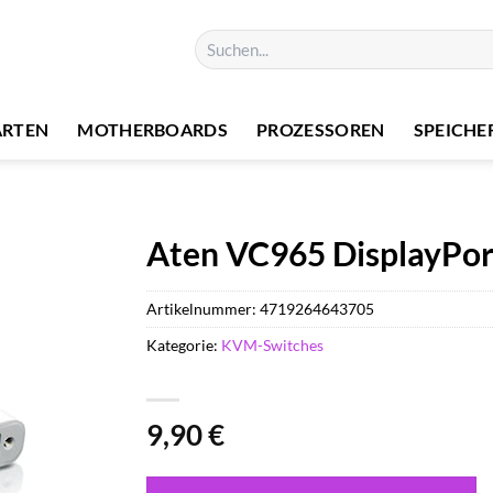
Suchen
nach:
ARTEN
MOTHERBOARDS
PROZESSOREN
SPEICHE
Aten VC965 DisplayPor
Artikelnummer:
4719264643705
Kategorie:
KVM-Switches
9,90
€