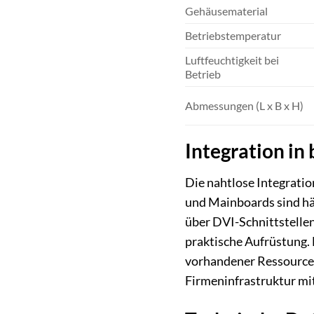
Gehäusematerial
Betriebstemperatur
Luftfeuchtigkeit bei
Betrieb
Abmessungen (L x B x H)
Integration i
Die nahtlose Integrati
und Mainboards sind hä
über DVI-Schnittstellen
praktische Aufrüstung. 
vorhandener Ressourcen
Firmeninfrastruktur mit