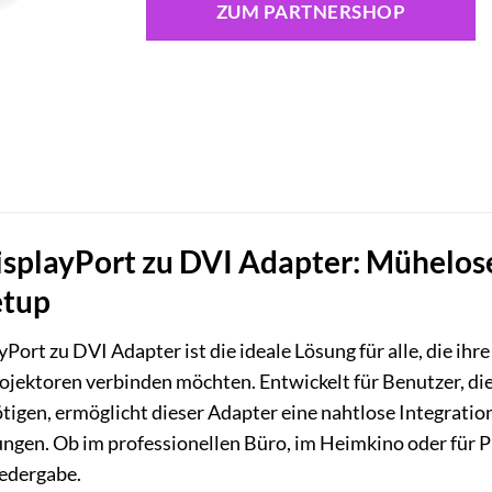
ZUM PARTNERSHOP
playPort zu DVI Adapter: Mühelose 
etup
ort zu DVI Adapter ist die ideale Lösung für alle, die ih
ektoren verbinden möchten. Entwickelt für Benutzer, die 
igen, ermöglicht dieser Adapter eine nahtlose Integratio
gen. Ob im professionellen Büro, im Heimkino oder für P
iedergabe.