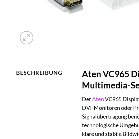
Aten VC965 Dis
BESCHREIBUNG
Multimedia-S
Der
Aten
VC965 DisplayP
DVI-Monitoren oder Proj
Signalübertragung benöt
technologische Umgebun
klare und stabile Bildw