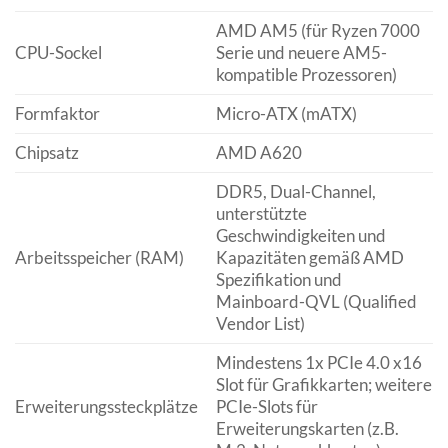
AMD AM5 (für Ryzen 7000
CPU-Sockel
Serie und neuere AM5-
kompatible Prozessoren)
Formfaktor
Micro-ATX (mATX)
Chipsatz
AMD A620
DDR5, Dual-Channel,
unterstützte
Geschwindigkeiten und
Arbeitsspeicher (RAM)
Kapazitäten gemäß AMD
Spezifikation und
Mainboard-QVL (Qualified
Vendor List)
Mindestens 1x PCIe 4.0 x16
Slot für Grafikkarten; weitere
Erweiterungssteckplätze
PCIe-Slots für
Erweiterungskarten (z.B.