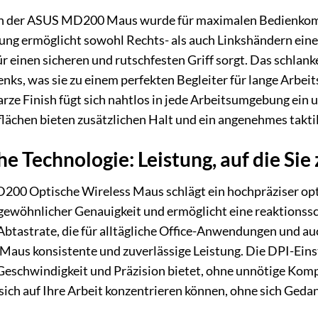
n der ASUS MD200 Maus wurde für maximalen Bedienkomfo
g ermöglicht sowohl Rechts- als auch Linkshändern eine 
r einen sicheren und rutschfesten Griff sorgt. Das schlank
ks, was sie zu einem perfekten Begleiter für lange Arbei
ze Finish fügt sich nahtlos in jede Arbeitsumgebung ein 
ächen bieten zusätzlichen Halt und ein angenehmes taktil
he Technologie: Leistung, auf die Si
00 Optische Wireless Maus schlägt ein hochpräziser optis
wöhnlicher Genauigkeit und ermöglicht eine reaktionssch
Abtastrate, die für alltägliche Office-Anwendungen und au
ie Maus konsistente und zuverlässige Leistung. Die DPI-Einst
Geschwindigkeit und Präzision bietet, ohne unnötige Komp
e sich auf Ihre Arbeit konzentrieren können, ohne sich G