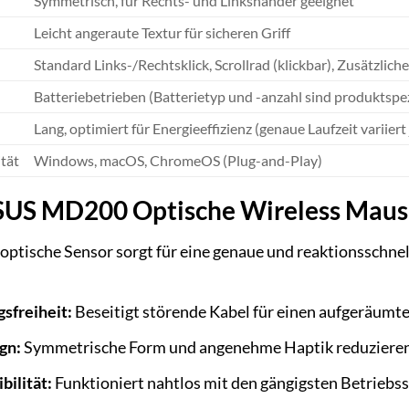
Symmetrisch, für Rechts- und Linkshänder geeignet
Leicht angeraute Textur für sicheren Griff
Standard Links-/Rechtsklick, Scrollrad (klickbar), Zusätzli
Batteriebetrieben (Batterietyp und -anzahl sind produktspez
Lang, optimiert für Energieeffizienz (genaue Laufzeit variier
tät
Windows, macOS, ChromeOS (Plug-and-Play)
ASUS MD200 Optische Wireless Maus
optische Sensor sorgt für eine genaue und reaktionsschne
sfreiheit:
Beseitigt störende Kabel für einen aufgeräumten
gn:
Symmetrische Form und angenehme Haptik reduzieren
bilität:
Funktioniert nahtlos mit den gängigsten Betriebs