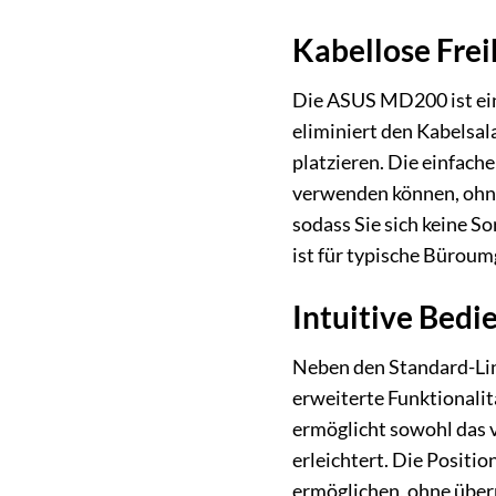
Kabellose Frei
Die ASUS MD200 ist ein
eliminiert den Kabelsala
platzieren. Die einfac
verwenden können, ohne 
sodass Sie sich keine S
ist für typische Büroum
Intuitive Bedi
Neben den Standard-Lin
erweiterte Funktionalit
ermöglicht sowohl das v
erleichtert. Die Positio
ermöglichen, ohne überm