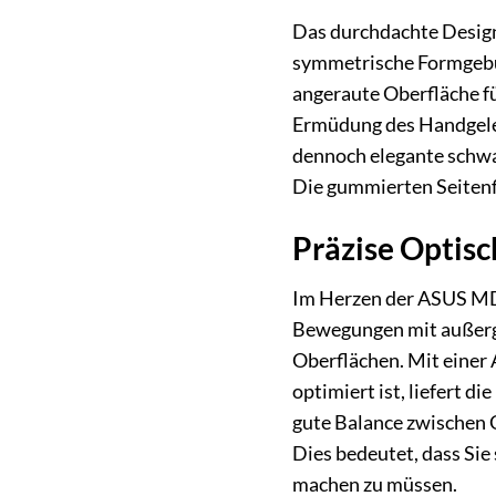
Das durchdachte Desig
symmetrische Formgebun
angeraute Oberfläche fü
Ermüdung des Handgelen
dennoch elegante schwar
Die gummierten Seitenfl
Präzise Optisc
Im Herzen der ASUS MD2
Bewegungen mit außerge
Oberflächen. Mit einer 
optimiert ist, liefert d
gute Balance zwischen 
Dies bedeutet, dass Si
machen zu müssen.