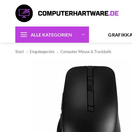
Zum
Inhalt
springen
GRAFIKK
ALLE KATEGORIEN
Start
»
Eingabegeräte
»
Computer Mäuse & Trackballs